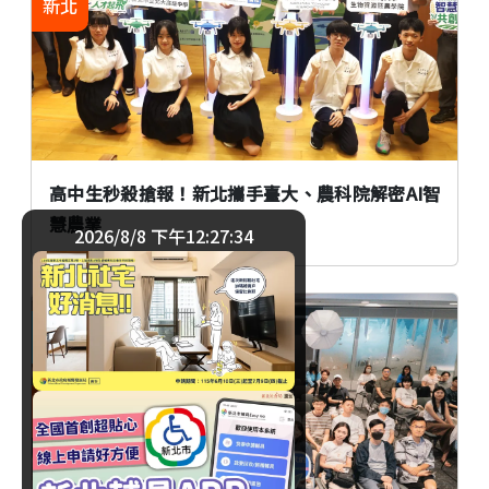
新北
高中生秒殺搶報！新北攜手臺大、農科院解密AI智
慧農業
2026/8/8 下午12:27:35
生活
臺北