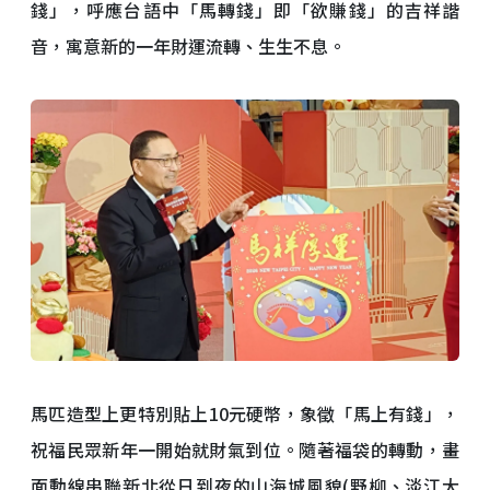
錢」，呼應台語中「馬轉錢」即「欲賺錢」的吉祥諧
音，寓意新的一年財運流轉、生生不息。
馬匹造型上更特別貼上10元硬幣，象徵「馬上有錢」，
祝福民眾新年一開始就財氣到位。隨著福袋的轉動，畫
面動線串聯新北從日到夜的山海城風貌(野柳、淡江大