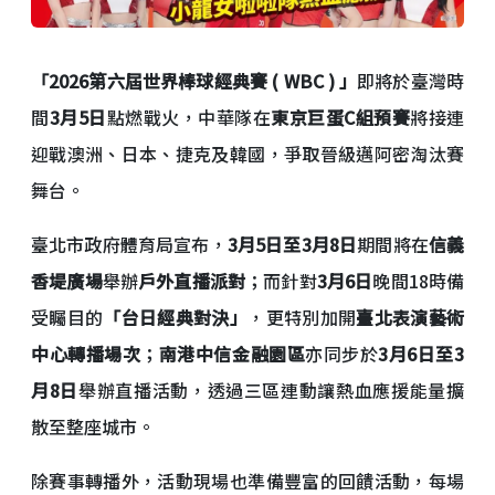
「2026第六屆世界棒球經典賽 ( WBC ) 」
即將於臺灣時
間
3月5日
點燃戰火，中華隊在
東京巨蛋C組預賽
將接連
迎戰澳洲、日本、捷克及韓國，爭取晉級邁阿密淘汰賽
舞台。
臺北市政府體育局宣布，
3月5日至3月8日
期間將在
信義
香堤廣場
舉辦
戶外直播派對
；而針對
3月6日
晚間18時備
受矚目的
「台日經典對決」
，更特別加開
臺北表演藝術
中心轉播場次
；
南港中信金融園區
亦同步於
3月6日至3
月8日
舉辦直播活動，透過三區連動讓熱血應援能量擴
散至整座城市。
除賽事轉播外，活動現場也準備豐富的回饋活動，每場