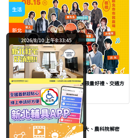
生活
新北
2026/8/10 上午8:33:45
「2026當大人高校祭」在新北！限量好禮、交通方
式與演出時間全攻略一次看
生活
高中生秒殺搶報！新北攜手臺大、農科院解密
AI智慧農業