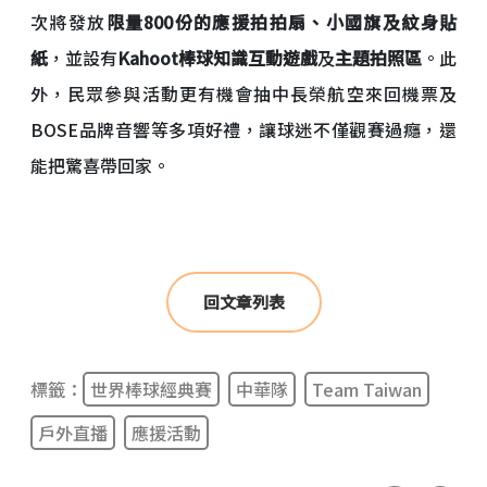
次將發放
限量800份的應援拍拍扇、小國旗及紋身貼
紙
，並設有
Kahoot棒球知識互動遊戲
及
主題拍照區
。此
外，民眾參與活動更有機會抽中長榮航空來回機票及
BOSE品牌音響等多項好禮，讓球迷不僅觀賽過癮，還
能把驚喜帶回家。
回文章列表
標籤：
世界棒球經典賽
中華隊
Team Taiwan
戶外直播
應援活動