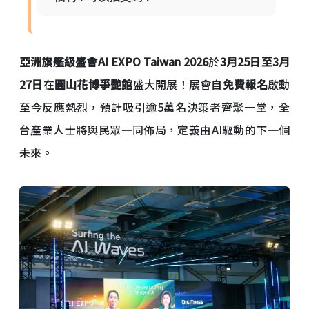
亞洲旗艦級盛會AI EXPO Taiwan 2026
於
3月25日至3月
27日
在
圓山花博爭艷館
盛大開展！展會自
免費報名
啟動
至今反應熱烈，預計吸引逾5萬名決策者齊聚一堂，全
台產業人士將與民眾一同佈局，定義由AI驅動的下一個
未來。