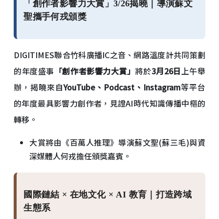
「創作者影響力大賞」3/26揭曉｜導演蘇文
聖攜手何戎頒獎
DIGITIMES聯合竹科廣播IC之音、網路溫度計共同策劃
的年度盛事
「創作者影響力大賞」
將於
3月26日
上午舉
辦，揭曉來自
YouTube、Podcast、Instagram
等平台
的年度最具影響力創作者，見證AI時代知識傳播中樞的
轉移。
大賞將由《百萬人推理》導演蘇文聖(蘇三毛)與資
深媒體人何戎擔任頒獎嘉賓。
國際鏈結 × 在地文化 × AI 教育｜打造跨域
生態系