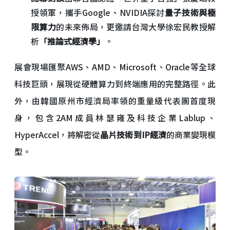
授領軍，攜手Google、NVIDIA探討
量子技術與極
限算力
的未來佈局，更邀請台灣大學徐宏民教授解
析
「推論式經濟學」
。
展會現場匯聚AWS、AMD、Microsoft、Oracle等全球
科技巨頭，展現從硬體算力到終端應用的完整路徑。此
外，由韓國原州市經濟局率領的重量級代表團首度現
身，包含2AM成員林瑟雍及科技企業Lablup、
HyperAccel，將解密從
晶片技術到IP經濟
的商業變現模
型。