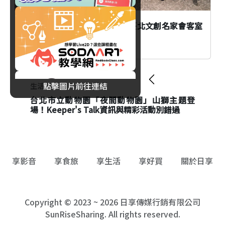
AI時代創作者如何不被取代？臺北文創名家會客室
談From AI to I
點擊圖片前往連結
生活
生活
台北市立動物園「夜間動物園」山獅主題登
麥可傑克森流行之王快閃店登台！松菸KYUBI
場！Keeper's Talk資訊與精彩活動別錯過
限定店25款聯名商品、黑膠唱片搶先看
享影音
享食旅
享生活
享好買
關於日享
Copyright © 2023 ~ 2026 日享傳媒行銷有限公司
SunRiseSharing. All rights reserved.