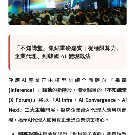
「不知講堂」集結重磅嘉賓｜從極限算力、
企業代理、到韓國 AI 變現戰法
呼應AI產業正由模型訓練全面轉向
「推論
(Inference）」驅動
的新階段，備受矚目的
「不知講堂
(X Forum)」
將以
「AI Infra、AI Convergence、AI
Next」三大主軸
開展，探究企業級AI代理人應用與商
機，揭示AI代理人如何真正走進企業決策核心。
開幕對談
由聯合國認證「世界量子百強」張慶瑞教