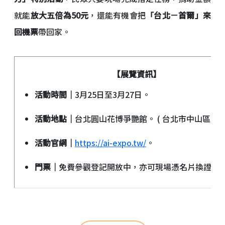
就能
放大五倍為50元
，還能有機會把
「台北－首爾」來
回機票
帶回家。
【展覽資訊】
活動時間｜
3月25日至3月27日。
活動地點｜
台北圓山花博爭艷館。 ( 台北市中山區玉門
活動官網｜
https://ai-expo.tw/
。
門票｜
免費參觀登記開放中，亦可現場憑名片換證免