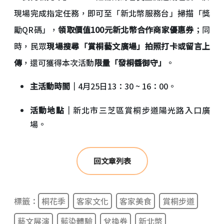
現場完成指定任務，即可至「新北幣服務台」掃描「獎
勵QR碼」，
領取價值100元新北幣合作商家優惠券
；同
時，民眾
現場搜尋「賞桐藝文廣場」拍照打卡或留言上
傳
，還可獲得本次活動
限量「發桐醬御守」
。
主活動時間｜
4月25日13：30 ~ 16：00。
活動地點｜
新北市三芝區賞桐步道陽光路入口廣
場。
回文章列表
標籤：
桐花季
客家文化
客家美食
賞桐步道
藝文展演
藍染體驗
兌換券
新北幣