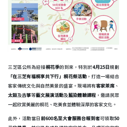
三芝區公所為迎接
桐花季
的到來，特別於
4月25日
規劃
「在三芝有福桐享共下行」桐花祭活動
，打造一場結合
客家傳統文化與自然美景的盛宴。現場將有
客家茶席
、
太鼓
及
古箏
等
藝文展演活動
及
藍染體驗課程
，邀請民眾
一起欣賞美麗的桐花、吃美食並體驗深厚的客家文化。
此外，活動當日
前600名至大會服務台報到者
可領取
50