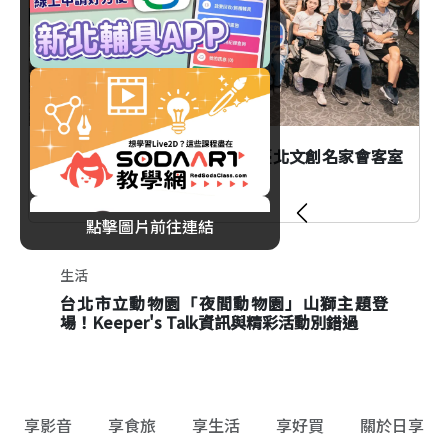
AI時代創作者如何不被取代？臺北文創名家會客室
談From AI to I
點擊圖片前往連結
生活
生活
台北市立動物園「夜間動物園」山獅主題登
麥可傑克森流行之王快閃店登台！松菸KYUBI
場！Keeper's Talk資訊與精彩活動別錯過
限定店25款聯名商品、黑膠唱片搶先看
享影音
享食旅
享生活
享好買
關於日享