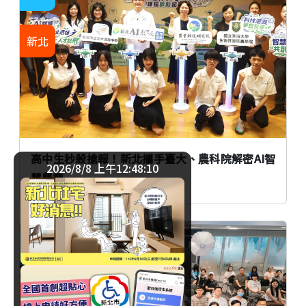
新北
高中生秒殺搶報！新北攜手臺大、農科院解密AI智
2026/8/8 上午12:48:11
慧農業
生活
臺北