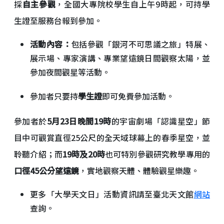
採
自主參觀
，全國大專院校學生自上午9時起，可持學
生證至服務台報到參加。
活動內容：
包括參觀「銀河不可思議之旅」特展、
展示場、專家演講、專業望遠鏡日間觀察太陽，並
參加夜間觀星等活動。
參加者只要持
學生證
即可免費參加活動。
參加者於
5月23日晚間19時
的宇宙劇場「認識星空」節
目中可觀賞直徑25公尺的全天域球幕上的春季星空，並
聆聽介紹；而
19時及20時
也可特別參觀研究教學專用的
口徑45公分望遠鏡
，實地觀察天體、體驗觀星樂趣。
更多「大學天文日」活動資訊請至臺北天文館
網站
查詢。