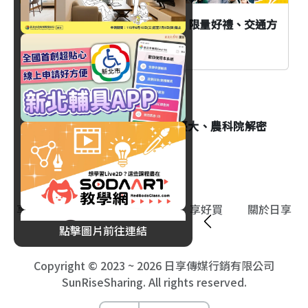
「2026當大人高校祭」在新北！限量好禮、交通方
式與演出時間全攻略一次看
生活
高中生秒殺搶報！新北攜手臺大、農科院解密
AI智慧農業
享影音
享食旅
享生活
享好買
關於日享
點擊圖片前往連結
Copyright © 2023 ~ 2026 日享傳媒行銷有限公司
SunRiseSharing. All rights reserved.