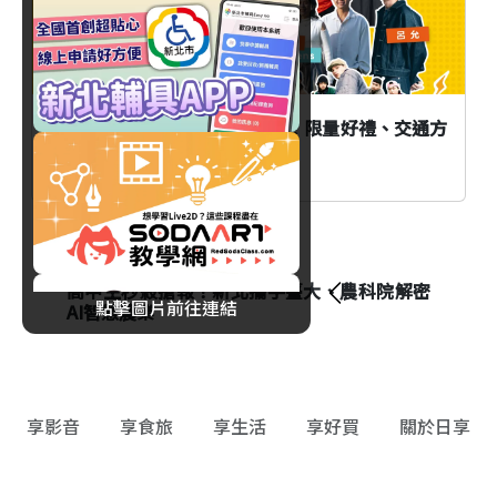
「2026當大人高校祭」在新北！限量好禮、交通方
式與演出時間全攻略一次看
生活
高中生秒殺搶報！新北攜手臺大、農科院解密
點擊圖片前往連結
AI智慧農業
享影音
享食旅
享生活
享好買
關於日享