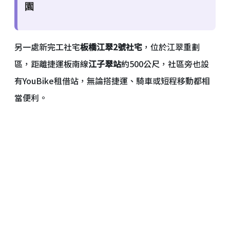
園
另一處新完工社宅
板橋江翠2號社宅
，位於江翠重劃
區，距離捷運板南線
江子翠站
約500公尺，社區旁也設
有YouBike租借站，無論搭捷運、騎車或短程移動都相
當便利。