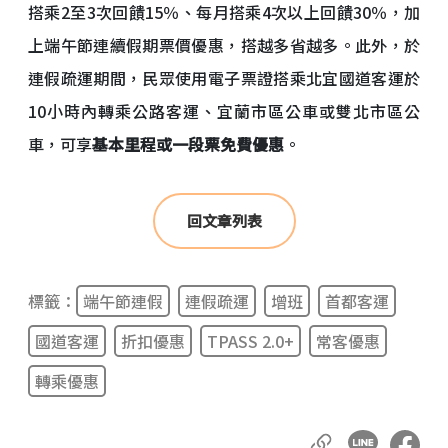
搭乘2至3次回饋15％、每月搭乘4次以上回饋30％，加
上端午節連續假期票價優惠，搭越多省越多。此外，於
連假疏運期間，民眾使用電子票證搭乘北宜國道客運於
10小時內轉乘公路客運、宜蘭市區公車或雙北市區公
車，可享
基本里程或一段票免費優惠
。
回文章列表
標籤：
端午節連假
連假疏運
增班
首都客運
國道客運
折扣優惠
TPASS 2.0+
常客優惠
轉乘優惠