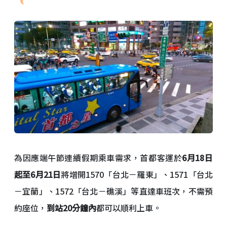
為因應端午節連續假期乘車需求，首都客運於
6月18日
起至6月21日
將增開1570「台北－羅東」、1571「台北
－宜蘭」、1572「台北－礁溪」等直達車班次，不需預
約座位，
到站20分鐘內
都可以順利上車。