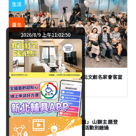
生活
臺北
2026/8/9 上午11:02:50
AI時代創作者如何不被取代？臺北文創名家會客室
談From AI to I
生活
台北市立動物園「夜間動物園」山獅主題登
場！Keeper's Talk資訊與精彩活動別錯過