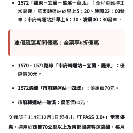
1572「羅東－宜蘭－礁溪－台北」：
全程車維持正
常營運，羅東轉運站於
早上5：20、晚間23：00
發
車；市府轉運站於
早上6：10、凌晨00：30
發車。
連假疏運期間優惠：全票享6折優惠
1570、1571路線「市府轉運站－宜蘭、羅東」：
優
惠價80元。
1572路線「市府轉運站－四城」：
優惠價70元。
市府轉運站－礁溪：
優惠價60元。
交通部自114年12月1日起推出
「TPASS 2.0+」常客優
惠
，適用於
西部70公里以上及東部國道客運路線
，每月