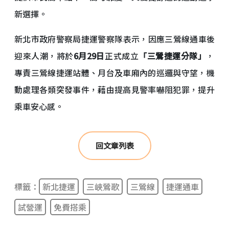
新選擇。
新北市政府警察局捷運警察隊表示，因應三鶯線通車後
迎來人潮，將於
6月29日
正式成
立
「三鶯捷運分隊」
，
專責三鶯線捷運站體、月台及車廂內的巡邏與
守望，機
動處理各類突發事件，藉由提高見警率嚇阻犯罪，
提升
乘車安心感。
回文章列表
標籤：
新北捷運
三峽鶯歌
三鶯線
捷運通車
試營運
免費搭乘