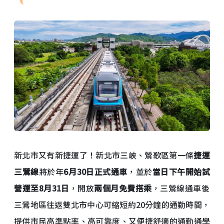
新北市又有新捷運了！新北市三峽、鶯歌區第一條
捷運
三鶯線
將於年
6月30日正式通車
，並於
當日下午開始試
營運至8月31日
，
開放
兩個月免費搭乘
，三
鶯線通車後
三鶯地區往返雙北市中心可縮短約20分鐘的通勤時間，
提供市民高準點率、高可靠度、又便捷舒適的通勤通學