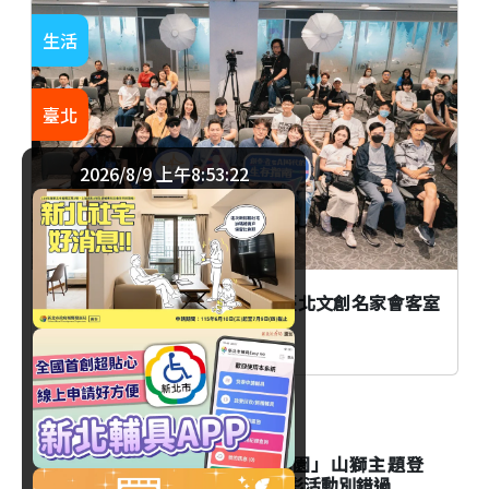
生活
臺北
2026/8/9 上午8:53:22
AI時代創作者如何不被取代？臺北文創名家會客室
談From AI to I
生活
台北市立動物園「夜間動物園」山獅主題登
場！Keeper's Talk資訊與精彩活動別錯過