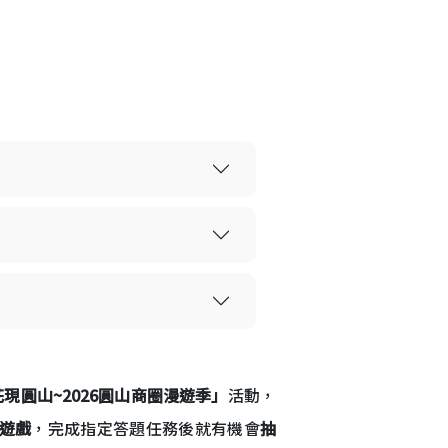
花現圓山~2026圓山商圈漫遊季」
活動，
遊戲
，完成指定答題任務後就有機會
抽