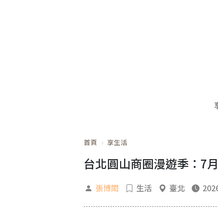
首頁
享生活
台北圓山商圈漫遊季：7月限
張博閎
生活
臺北
2026