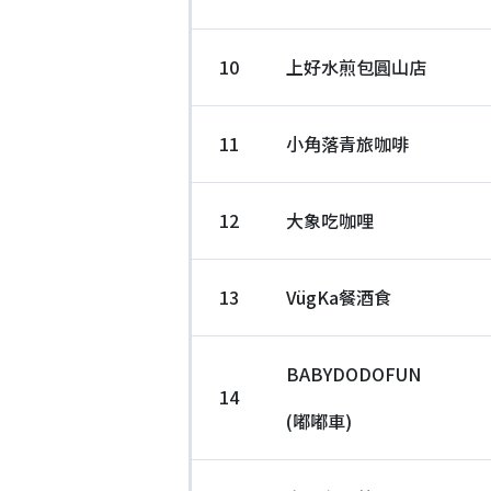
10
上好水煎包圓山店
11
小角落青旅咖啡
12
大象吃咖哩
13
VügKa餐酒食
BABYDODOFUN
14
(嘟嘟車)