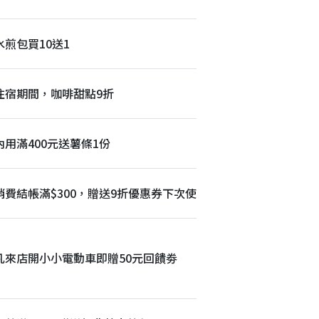
水煎包買10送1
住宿期間，咖啡甜點9折
內用滿400元送薯條1份
消費結帳滿$300，贈送9折優惠券下次使用
凡來店開小小電動車即贈50元回饋劵