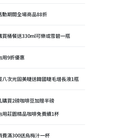
活動期間全場商品88折
購買桶餐送330ml可樂或雪碧一瓶
內用9折優惠
買八次光固美睫送韓國睫毛增長液1瓶
凡購買2磅咖啡豆加贈半磅
內用莊園精品咖啡免費續1杯
消費滿300送烏梅汁一杯