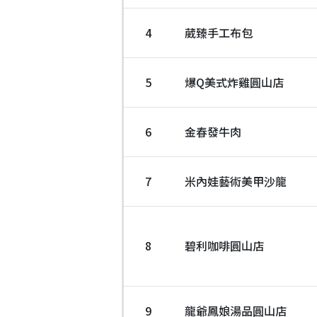
4
葳臻手工布包
5
爆Q美式炸雞圓山店
6
金春發牛肉
7
米內娃藝術美甲沙龍
8
碧利咖啡圓山店
9
龍爺鳳娘湯品圓山店