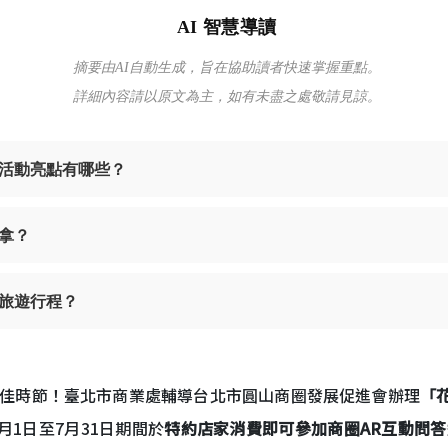
AI 智慧導讀
摘要由AI自動生成，旨在協助讀者快速掌握重點。
詳細內容請以原文為主，如有未盡之處敬請見諒。
活動亮點有哪些？
拿？
旅遊行程？
佳時節！臺北市商業處輔導台北市圓山商圈發展促進會辦理
「
月1日至7月31日期間於
特約店家消費即可參加商圈AR互動問答