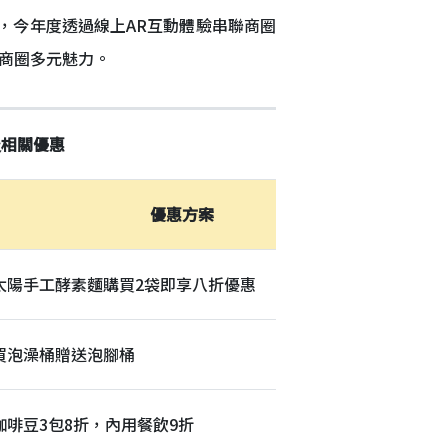
，今年度透過線上AR互動體驗串聯商圈
商圈多元魅力。
及相關優惠
優惠方案
太陽手工酵素麵購買2袋即享八折優惠
買泡澡桶贈送泡腳桶
咖啡豆3包8折，內用餐飲9折