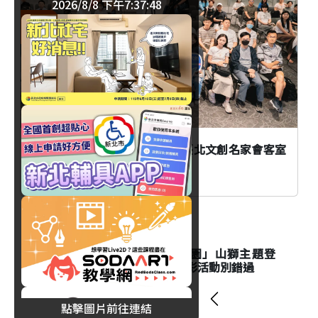
2026/8/8 下午7:37:49
臺北
AI時代創作者如何不被取代？臺北文創名家會客室
談From AI to I
生活
台北市立動物園「夜間動物園」山獅主題登
場！Keeper's Talk資訊與精彩活動別錯過
點擊圖片前往連結