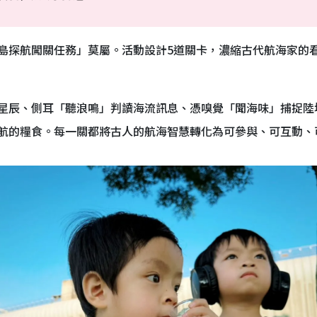
島探航闖關任務」莫屬。活動設計5道關卡，濃縮古代航海家的
星辰、側耳「聽浪鳴」判讀海流訊息、憑嗅覺「聞海味」捕捉陸
航的糧食。每一關都將古人的航海智慧轉化為可參與、可互動、