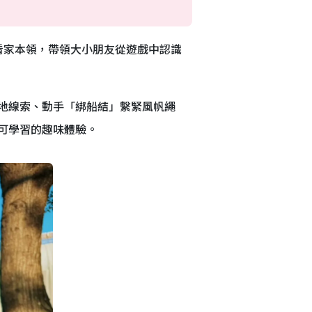
看家本領，帶領大小朋友從遊戲中認識
地線索、動手「綁船結」繫緊風帆繩
可學習的趣味體驗。