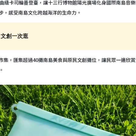
金曲級卡司輪番登臺，讓十三行博物館陽光廣場化身國際南島音
步，感受南島文化跨越海洋的生命力。
民文創一次逛
市集，匯集超過40攤南島美食與原民文創攤位，讓民眾一邊欣
。