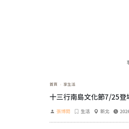
首頁
享生活
十三行南島文化節7/25
張博閎
生活
新北
2026