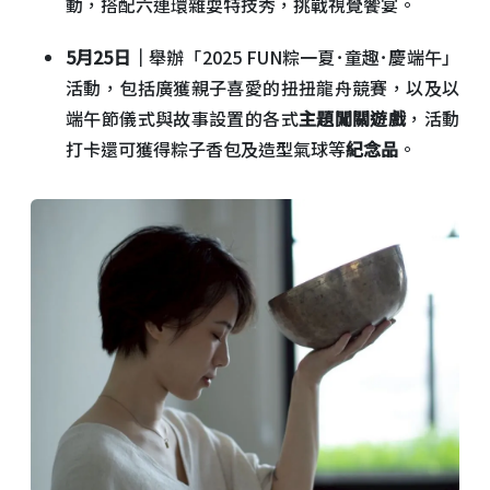
動，搭配六連環雜耍特技秀，挑戰視覺饗宴。
5月25日｜
舉辦「2025 FUN粽一夏･童趣･慶端午」
活動，包括廣獲親子喜愛的扭扭龍舟競賽，以及以
端午節儀式與故事設置的各式
主題闖關遊戲
，活動
打卡還可獲得粽子香包及造型氣球等
紀念品
。