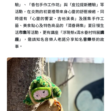
驗」、「香包手作工作坊」與「皮拉提斯體驗」等
活動，在炎熱的初夏裡帶來身心靈的舒壓療癒，同
時還有「心靈的饗宴‧吉他演奏」及匯集手作工
藝、美食點心及特色商品的「清眷蒔集」夏日慢生
活
市集
等活動，更有講座「浮現祭x清水眷村特展
講
座
」，邀請知名音樂人老諾分享知名
音樂
祭的故
事。