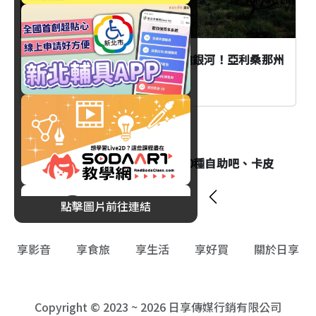
白天漫步仙人掌森林、夜晚擁抱銀河！亞利桑那州
最浪漫的夜間玩法
美食
新莊「井賀鍋物」新開幕！40種自助吧、卡皮
巴拉奶香鍋登場！
點擊圖片前往連結
享影音
享食旅
享生活
享好買
關於日享
Copyright © 2023 ~ 2026 日享傳媒行銷有限公司