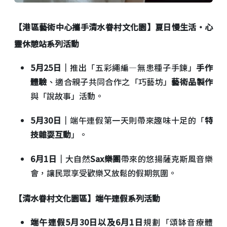
【港區藝術中心攜手清水眷村文化園】夏日慢生活‧心
靈休憩站系列活動
5月25日｜
推出「五彩繩編—無患種子手鍊」
手作
體驗
、適合親子共同合作之「巧藝坊」
藝術品製作
與「說故事」活動。
5月30日｜
端午連假第一天則帶來趣味十足的「
特
技雜耍互動
」。
6月1日｜
大自然
Sax樂團
帶來的悠揚薩克斯風音樂
會，讓民眾享受歡樂又放鬆的假期氛圍。
【清水眷村文化園區】端午連假系列活動
端午連假5月30日以及6月1日
規劃「頌缽音療體