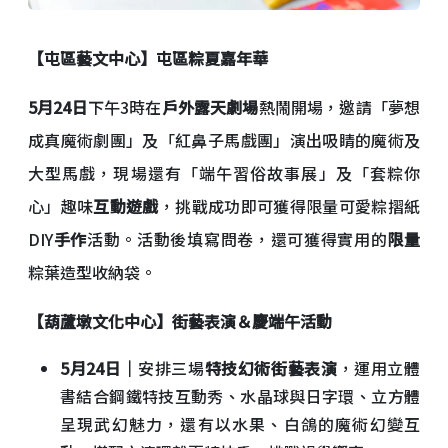
【屯區藝文中心】屯區粽夏嘉年華
5月24日
下午3時在
戶外露天劇場
熱鬧開場，邀請「夢想
成真魔術劇團」及「紅鼻子馬戲團」演出吸睛的魔術及
大型馬戲，現場還有「端午習俗故事展」及「套粽你
心」趣味
互動遊戲
，挑戰成功即可獲得限量可愛粽摺紙
DIY
手作
活動。活動後填寫問卷，還可獲得實用的
限量
粽葉造型收納袋。
【葫蘆墩文化中心】街藝表演＆慶端午活動
5月24日｜
安排三場
特技幻術街藝表演
，運用立體
書結合鋼鐵特技互動秀、水晶球與日字環、立方體
呈現武幻魅力，還有以水果、白鴿的魔術幻變互