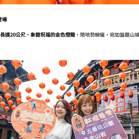
登場
長達20公尺、象徵祝福的金色燈龍
，隨地勢蜿蜒，宛如盤踞山