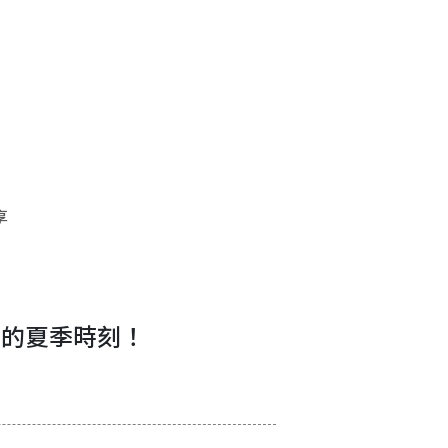
享
幻的夏季時刻！