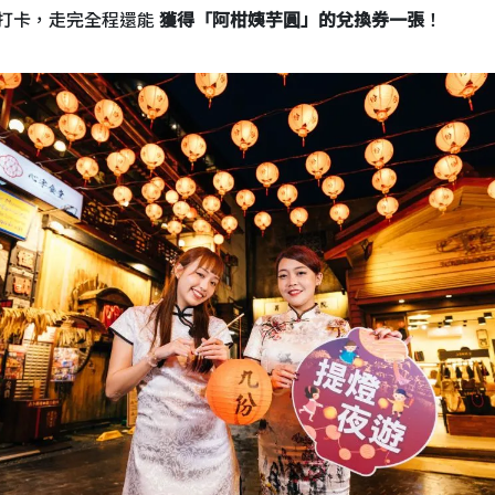
打卡，走完全程還能
獲得「阿柑姨芋圓」的兌換券一張
！