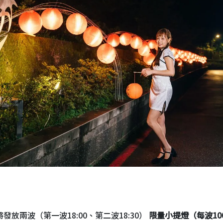
將發放兩波（第一波
18:00、第二波
18:30
）
限量小提燈（每波10