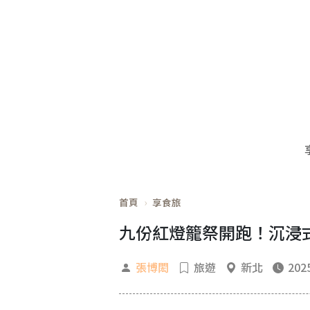
首頁
享食旅
九份紅燈籠祭開跑！沉浸
張博閎
旅遊
新北
2025