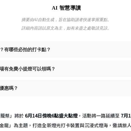
AI 智慧導讀
摘要由AI自動生成，旨在協助讀者快速掌握重點。
詳細內容請以原文為主，如有未盡之處敬請見諒。
始？有哪些必拍的打卡點？
場有免費小提燈可以領嗎？
優惠嗎？
燈籠祭」將於
6月14日傍晚6點盛大點燈
，活動將一路延續至
7月
金龍」為主題，打造全新燈光打卡裝置與沉浸式燈海，邀請旅