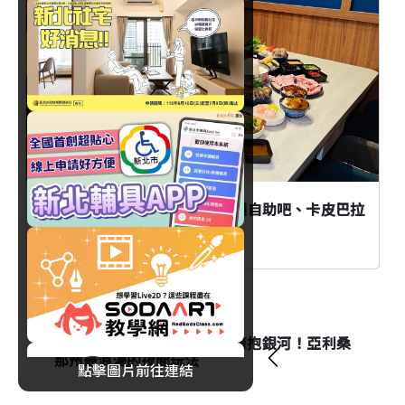
臺北
新莊「井賀鍋物」新開幕！40種自助吧、卡皮巴拉
奶香鍋登場！
旅遊
白天漫步仙人掌森林、夜晚擁抱銀河！亞利桑
那州最浪漫的夜間玩法
點擊圖片前往連結