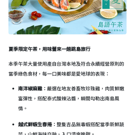
夏季限定午茶，用味蕾來一趟跳島旅行
本季午茶大量使用產自台灣本地及符合永續經營原則的
當季綠色食材，每一口美味都是愛地球的表現：
南洋椒麻雞
：嚴選在地友善畜牧珍珠雞，肉質鮮嫩
富彈性，搭配泰式酸辣沾醬，瞬間勾勒出南島風
情。
越式鮮蝦生春捲
：整隻吉品無毒蝦搭配當季新鮮蔬
菜，山鮮海味交融，入口清爽脆甜。