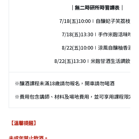
｜無二時研所時習課表｜
7/18(五)10:00∣自釀妃子笑荔枝酒
7/18(五)13:30∣手作米麴活味噌
8/22(五)10:00∣涼風自釀柚香酒
8/22(五)13:30∣米麴甘酒生活調飲體
※釀酒課程未滿18歲請勿報名，開車請勿喝酒
※費用包含講師、材料及場地費用，並可享用課程限定價值
【溫馨提醒】
未成年禁止飲酒。