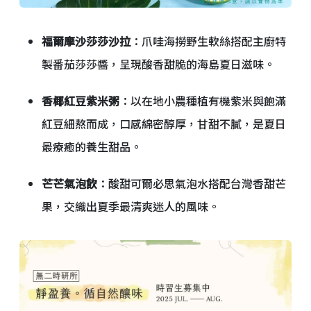
福爾摩沙莎莎沙拉
：爪哇海撈野生軟絲搭配主廚特
製番茄莎莎醬，呈現酸香甜脆的海島夏日滋味。
香椰紅豆紫米粥
：以在地小農種植有機紫米與飽滿
紅豆細熬而成，口感綿密醇厚，甘甜不膩，是夏日
最療癒的養生甜品。
芒芒氣泡飲
：酸甜可爾必思氣泡水搭配台灣香甜芒
果，交織出夏季最清爽迷人的風味。