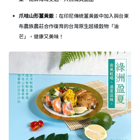
爪哇山形薑黃飯
：在印尼傳統薑黃飯中加入與台東
布農族農莊合作復育的台灣原生超級穀物「油
芒」，健康又美味！