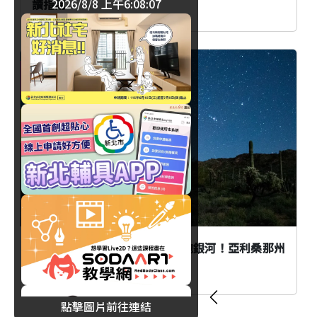
2026/8/8 上午6:08:08
讀指南
旅遊
歐美
白天漫步仙人掌森林、夜晚擁抱銀河！亞利桑那州
最浪漫的夜間玩法
點擊圖片前往連結