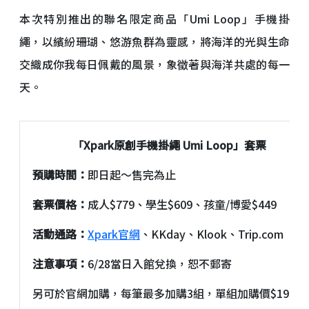
本次特別推出的聯名限定商品「Umi Loop」手機掛
繩，以繽紛珊瑚、悠游魚群為靈感，將海洋的光與生命
交織成你我每日佩戴的風景，象徵著與海洋共處的每一
天。
「
Xpark
原創手機掛繩
Umi Loop
」套票
預購時間：
即日起～售完為止
套票價格：
成人$779、學生$609、孩童/博愛$449
活動通路：
Xpark官網
、KKday、Klook、Trip.com
注意事項：
6/28當日入館兌換，恕不郵寄
另可於官網加購，每筆最多加購3組，單組加購價$199。