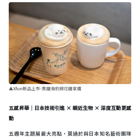
▲Xfun新品上市-焦糖海豹棉花糖拿鐵
五感昇華｜
日本技術引進
×
親近生物
×
深度互動更感
動
五週年主題展最大亮點，莫過於與日本知名藝術團隊