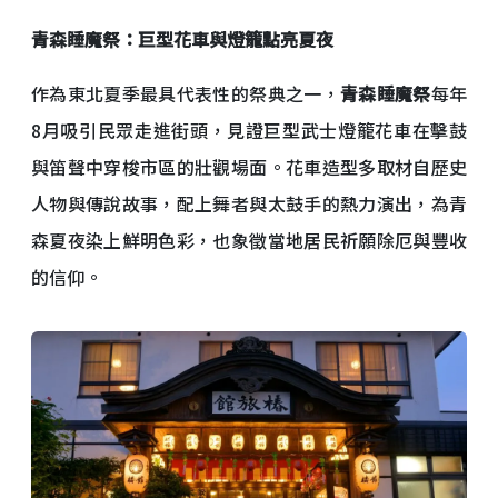
青森睡魔祭：巨型花車與燈籠點亮夏夜
作為東北夏季最具代表性的祭典之一，
青森睡魔祭
每年
8月吸引民眾走進街頭，見證巨型武士燈籠花車在擊鼓
與笛聲中穿梭市區的壯觀場面。花車造型多取材自歷史
人物與傳說故事，配上舞者與太鼓手的熱力演出，為青
森夏夜染上鮮明色彩，也象徵當地居民祈願除厄與豐收
的信仰。