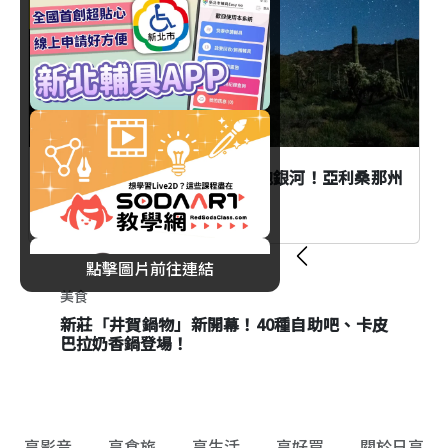
歐美
白天漫步仙人掌森林、夜晚擁抱銀河！亞利桑那州
最浪漫的夜間玩法
點擊圖片前往連結
美食
旅遊
新莊「井賀鍋物」新開幕！40種自助吧、卡皮
東京大人暑休提案！品川劇場、景觀飯店與日
巴拉奶香鍋登場！
本酒冰淇淋一次收藏
享影音
享食旅
享生活
享好買
關於日享