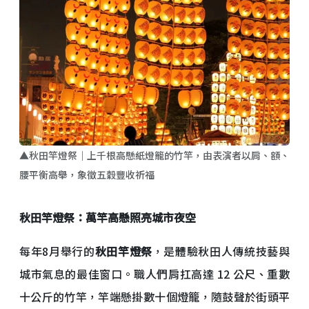
▲秋田竿燈祭｜上千根高懸紙燈籠的竹竿，由表演者以肩、額、
腰平衡高舉，象徵五穀豐收祈福
秋田竿燈祭：萬竿高懸照亮城市夜空
每年8月舉行的
秋田竿燈祭
，是體驗秋田人傳統技藝與
城市氣息的最佳窗口。職人們肩扛高達 12 公尺、重數
十公斤的竹竿，竿端懸掛數十個燈籠，隨鼓聲於街頭平