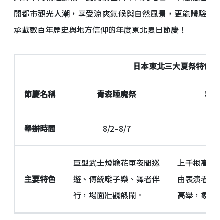
開都市觀光人潮，享受涼爽氣候與自然風景，更能體驗
承載數百年歷史與地方信仰的年度東北夏日節慶！
日本東北三大夏祭特色（
節慶名稱
青森睡魔祭
秋
舉辦時間
8/2–8/7
8/
巨型武士燈籠花車夜間巡
上千根高懸
主要特色
遊、傳統囃子樂、舞者伴
由表演者以
行，場面壯觀熱鬧。
高舉，象徵