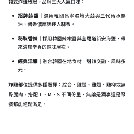
韓式炸雞體驗。品牌三大人氣口味：
招牌蒜醬｜
選用韓國昌寧濕地大蒜與三代傳承醬
油，醬香濃厚與迷人蒜香。
秘製香辣｜
採用韓國辣椒醬與全羅道新安海鹽，帶
來濃郁辛香的辣味層次。
經典洋釀｜
融合韓國在地食材，甜辣交融、風味多
元。
炸雞部位提供多種選擇：綜合、雞腿、雞翅、雞柳或無
骨腿肉，搭配 L、M、S 不同份量，無論是獨享還是聚
餐都能輕鬆滿足。