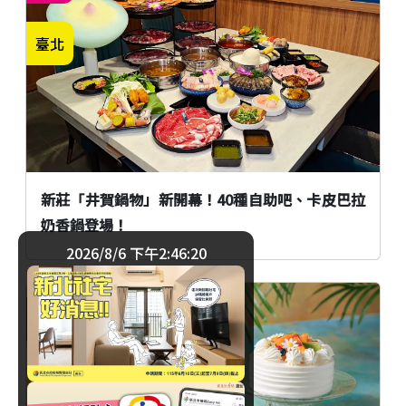
臺北
新莊「井賀鍋物」新開幕！40種自助吧、卡皮巴拉
奶香鍋登場！
2026/8/6 下午2:46:21
美食
臺北