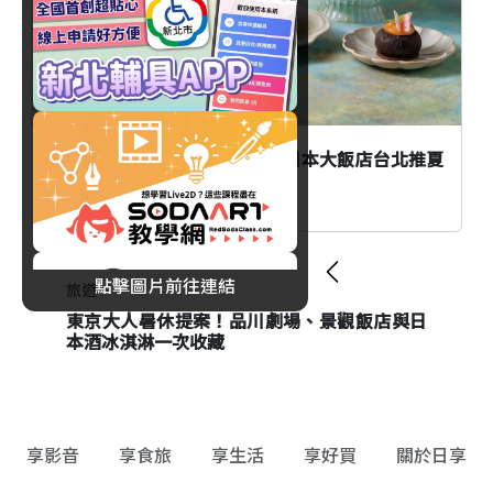
愛文芒果變身法式甜點！JR東日本大飯店台北推夏
日水果甜點季
點擊圖片前往連結
旅遊
飲品
東京大人暑休提案！品川劇場、景觀飯店與日
阿里山林鐵「二萬天晴」聯名啤酒限定開賣！
本酒冰淇淋一次收藏
價格、販售據點與加價購活動一次看
享影音
享食旅
享生活
享好買
關於日享