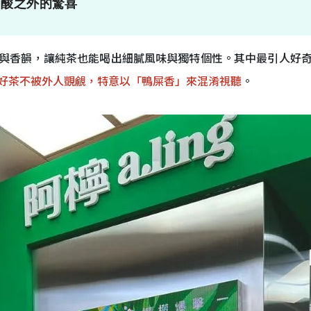
有酸之外的驚喜
與香韻，讓純茶也能喝出細膩風味與獨特個性。其中最引人好
好茶不被外人覬覦，特意以「鴨屎香」來混淆視聽
。