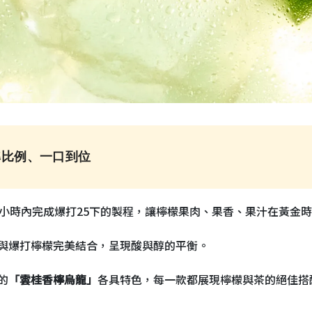
準比例、一口到位
2小時內完成爆打25下的製程，讓檸檬果肉、果香、果汁在黃金
與爆打檸檬完美結合，呈現酸與醇的平衡。
的
「雲桂香檸烏龍」
各具特色，每一款都展現檸檬與茶的絕佳搭