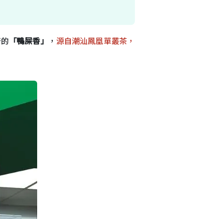
奇的
「鴨屎香」
，
源自潮汕鳳凰單叢茶，