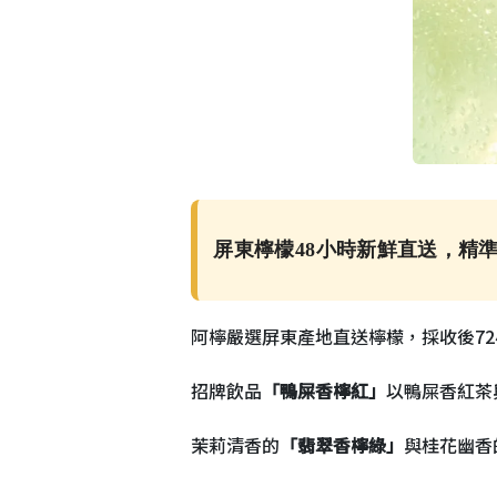
屏東檸檬48小時新鮮直送，精
阿檸嚴選屏東產地直送檸檬，採收後7
招牌飲品
「鴨屎香檸紅」
以鴨屎香紅茶
茉莉清香的
「翡翠香檸綠」
與桂花幽香