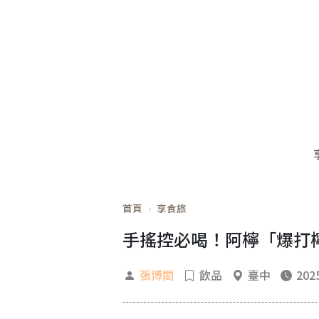
首頁
享食旅
手搖控必喝！阿檸「爆打
張博閎
飲品
臺中
2025