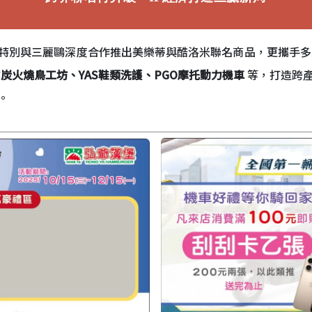
特別與三麗鷗深度合作推出美樂蒂與酷洛米聯名商品，更攜手
鷺炭火燒鳥工坊、YAS鞋類洗護、PGO摩托動力機車
等，打造跨
。