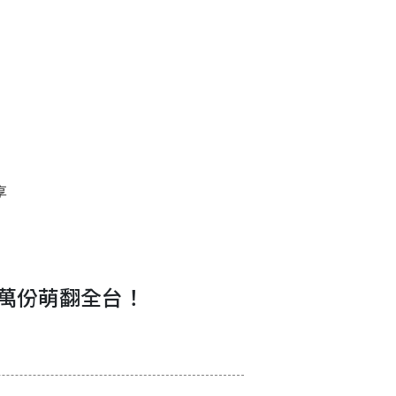
享
0萬份萌翻全台！