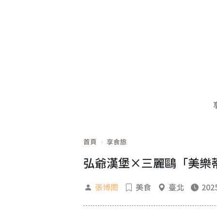
首頁
享食旅
弘爺漢堡×三麗鷗「美樂蒂
張博閎
美食
臺北
2025