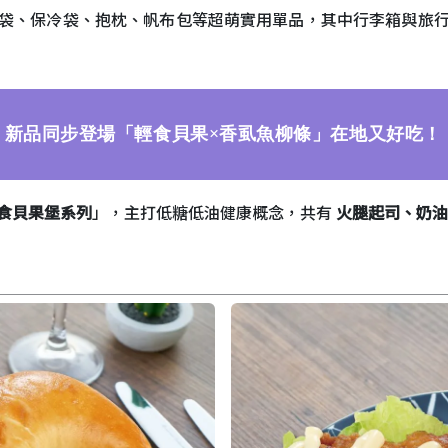
袋、保冷袋、抱枕、帆布包等超萌實用單品，其中行李箱與旅
新品同步登場「輕食貝果×香虱魚柳條」在地又好吃！
食貝果堡系列
」，主打低糖低油健康概念，共有
火腿起司、奶油