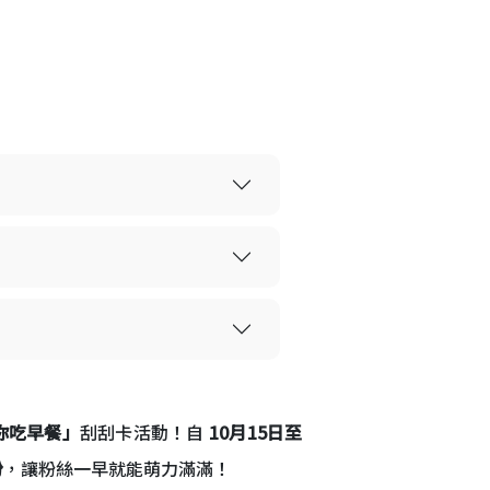
你吃早餐」
刮刮卡活動！自
10月15日至
份
，讓粉絲一早就能萌力滿滿！