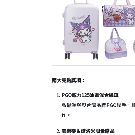
兩大亮點獎項：
PGO威力125油電混合機車
弘爺漢堡與台灣品牌PGO聯手，
作。
美樂蒂＆酷洛米限量贈品