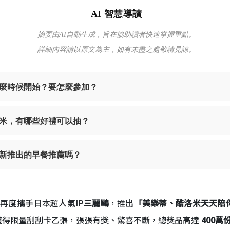
AI 智慧導讀
摘要由AI自動生成，旨在協助讀者快速掌握重點。
詳細內容請以原文為主，如有未盡之處敬請見諒。
麼時候開始？要怎麼參加？
米，有哪些好禮可以抽？
新推出的早餐推薦嗎？
再度攜手日本超人氣IP
三麗鷗
，推出
「美樂蒂、酷洛米天天陪
獲得限量刮刮卡乙張，張張有獎、驚喜不斷，總獎品高達
400萬