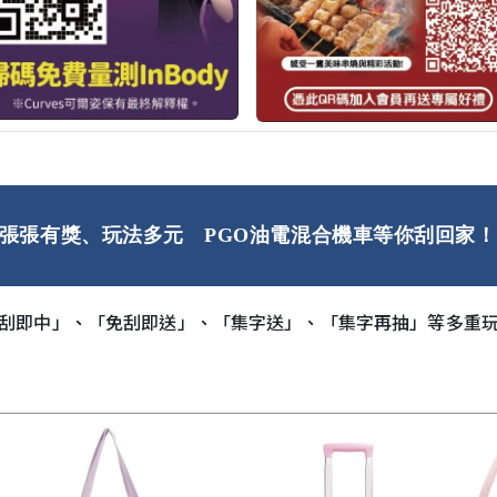
張張有獎、玩法多元 PGO油電混合機車等你刮回家！
刮即中」、「免刮即送」、「集字送」、「集字再抽」等多重