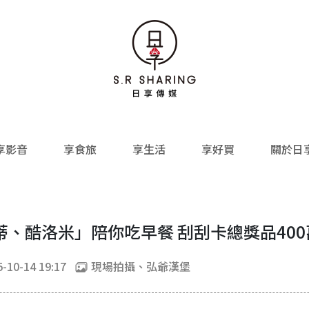
享影音
享食旅
享生活
享好買
關於日
、酷洛米」陪你吃早餐 刮刮卡總獎品40
-10-14 19:17
現場拍攝、弘爺漢堡