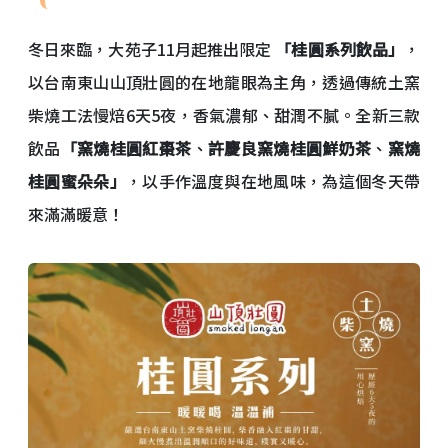
冬日來臨，大苑子11月起推出限定
「桂圓系列飲品」
，
以台南東山山頂壯圓的在地龍眼為主角，透過傳統土窯
柴燒工法慢焙6天5夜，香氣濃郁、甜潤不膩。全新三款
飲品
「窯燒桂圓紅棗茶
、
許慶良窯燒桂圓鮮奶茶
、
窯燒
桂圓蜜朵朵」
，以手作溫度與在地風味，為這個冬天帶
來滿滿暖意！