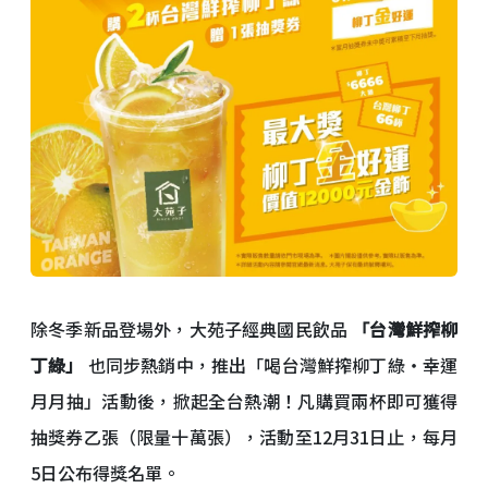
除冬季新品登場外，大苑子經典國民飲品
「台灣鮮搾柳
丁綠」
也同步熱銷中，推出「喝台灣鮮搾柳丁綠・幸運
月月抽」活動後，掀起全台熱潮！凡購買兩杯即可獲得
抽獎券乙張（限量十萬張），活動至12月31日止，每月
5日公布得獎名單。