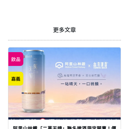
更多文章
飲品
嘉義
阿里山林鐵「二萬天晴」聯名啤酒限定開賣！價