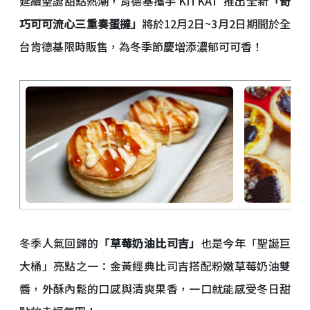
延續聖誕甜點熱潮，肯德基攜手 KITKAT
推出全新
「奇
巧可可流心三重奏蛋撻」
將於12月2日~3月2日期間於全
台肯德基限時販售，為冬季節慶增添濃郁可可香！
冬季人氣回歸的
「草莓奶油比司吉」
也是今年「聖誕巨
大桶」亮點之一：金黃經典比司吉搭配粉嫩草莓奶油雙
醬，外酥內鬆的口感與清爽果香，一口就能感受冬日甜