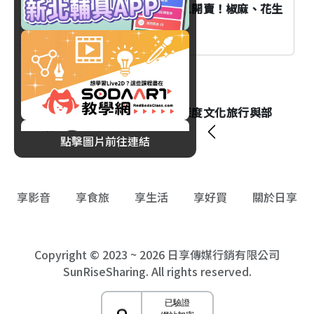
肯德基「青花椒花生蛋撻」8/11開賣！椒麻、花生
流心意外超搭！
旅遊
全台五大原住民祭典推薦：深度文化旅行與部
落走讀指南
點擊圖片前往連結
享影音
享食旅
享生活
享好買
關於日享
Copyright © 2023 ~ 2026 日享傳媒行銷有限公司
SunRiseSharing. All rights reserved.