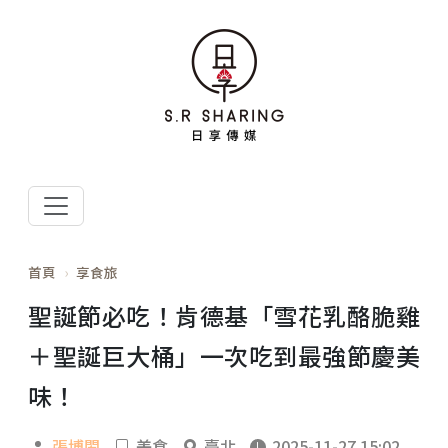
首頁
享食旅
聖誕節必吃！肯德基「雪花乳酪脆雞
＋聖誕巨大桶」一次吃到最強節慶美
味！
張博閎
美食
臺北
2025-11-27 15:02