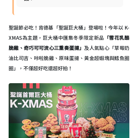
聖誕節必吃！肯德基「聖誕巨大桶」登場啦！今年以 K-
XMAS為主題，巨大桶中匯集冬季限定新品
「雪花乳酪
脆雞、奇巧可可流心三重奏蛋撻」
及人氣點心「草莓奶
油比司吉、咔啦脆雞、原味蛋撻、黃金超蝦塊與鱈魚圈
圈」，不僅超好吃還超好拍！