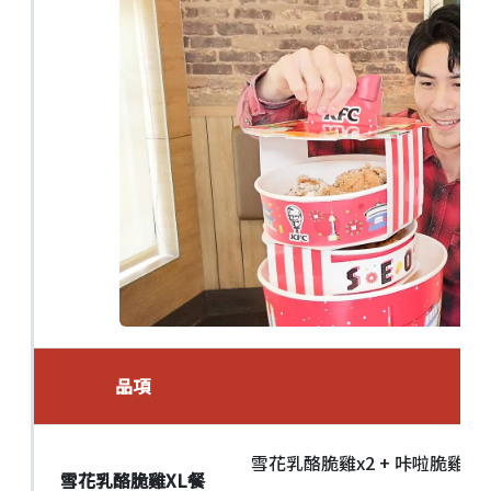
品項
餐
雪花乳酪脆雞x2 + 咔啦脆雞x1 +
雪花乳酪脆雞XL餐