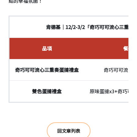
點的幸福氛圍！
肯德基｜
12/2-3/2
「奇巧可可流心三重奏
品項
餐組
奇巧可可流心三重奏蛋撻禮盒
奇巧可可流心三
雙色蛋撻禮盒
原味蛋撻x3+奇巧可
回文章列表