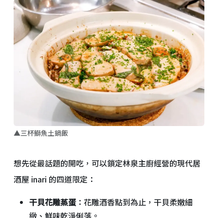
▲三杯鰤魚土鍋飯
想先從最話題的開吃，可以鎖定林泉主廚經營的現代居
酒屋 inari 的四道限定：
干貝花雕蒸蛋
：花雕酒香點到為止，干貝柔嫩細
緻、鮮味乾淨俐落。