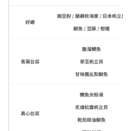
豌豆粉 / 蘭嶼秋海棠 / 日本帆立貝
好嶼
鰤魚 / 豆酥 / 柑橘
醋溜鯛魚
青葉台菜
翠玉帆立貝
甘味醬鳯梨鰤魚
鯛魚米粉湯
炙燒松露帆立貝
真心台菜
乾煎麻油鰤魚