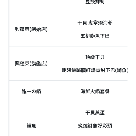
豆鼓鮮蚵
干貝 虎掌燴海蔘
興蓬萊(創始店)
五柳鰤魚下巴
頂級干貝
興蓬萊(旗艦店)
鮑翅佛跳牆紅燒青魽下巴(鰤魚)
鮨一の鍋
海鮮火鍋套餐
干貝蒸蛋
鯉魚
炙燒鰤魚好彩頭