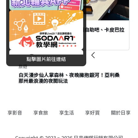
新莊「井賀鍋物」新開幕！40種自助吧、卡皮巴拉
奶香鍋登場！
點擊圖片前往連結
旅遊
旅遊
白天漫步仙人掌森林、夜晚擁抱銀河！亞利桑
東京大人暑休提案！品川劇場、景觀飯店與日
那州最浪漫的夜間玩法
本酒冰淇淋一次收藏
享影音
享食旅
享生活
享好買
關於日享
Copyright © 2023 ~ 2026 日享傳媒行銷有限公司