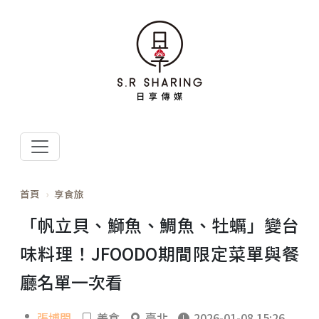
首頁
享食旅
「帆立貝、鰤魚、鯛魚、牡蠣」變台
味料理！JFOODO期間限定菜單與餐
廳名單一次看
張博閎
美食
臺北
2026-01-08 15:26