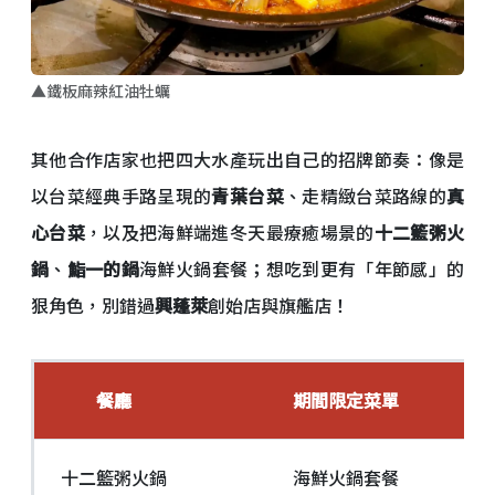
▲鐵板麻辣紅油牡蠣
其他合作店家也把四大水產玩出自己的招牌節奏：像是
以台菜經典手路呈現的
青葉台菜
、走精緻台菜路線的
真
心台菜
，以及把海鮮端進冬天最療癒場景的
十二籃粥火
鍋
、
鮨一的鍋
海鮮火鍋套餐；想吃到更有「年節感」的
狠角色，別錯過
興蓬萊
創始店與旗艦店！
餐廳
期間限定菜單
十二籃粥火鍋
海鮮火鍋套餐