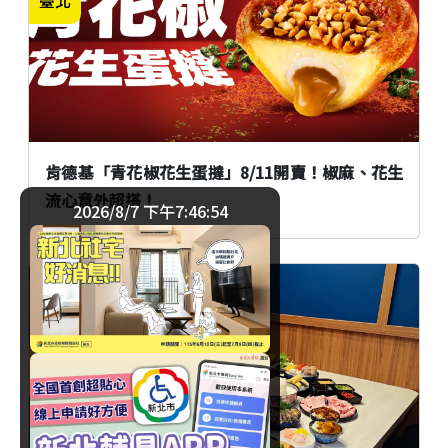
肯德基「青花椒花生蛋撻」8/11開賣！椒麻、花生
流心意外超搭！
2026/8/7 下午7:46:55
美食
臺北