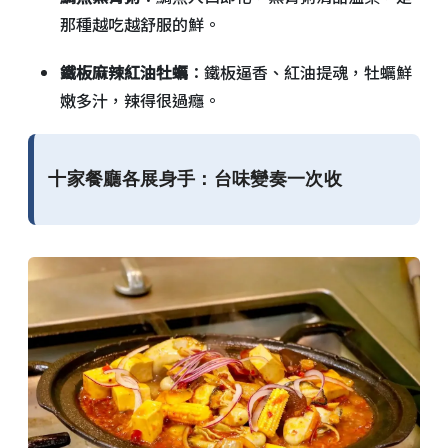
那種越吃越舒服的鮮。
鐵板麻辣紅油牡蠣
：鐵板逼香、紅油提魂，牡蠣鮮
嫩多汁，辣得很過癮。
十家餐廳各展身手：台味變奏一次收