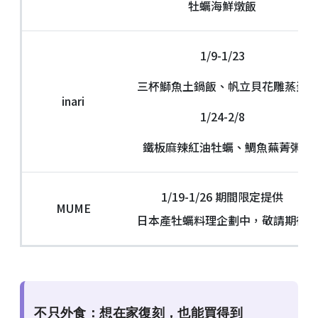
牡蠣海鮮燉飯
1/9-1/23
三杯鰤魚土鍋飯、帆立貝花雕蒸蛋
inari
1/24-2/8
鐵板麻辣紅油牡蠣、鯛魚蕪菁粥
1/19-1/26 期間限定提供
MUME
日本產牡蠣料理企劃中，敬請期待
不只外食：想在家復刻，也能買得到