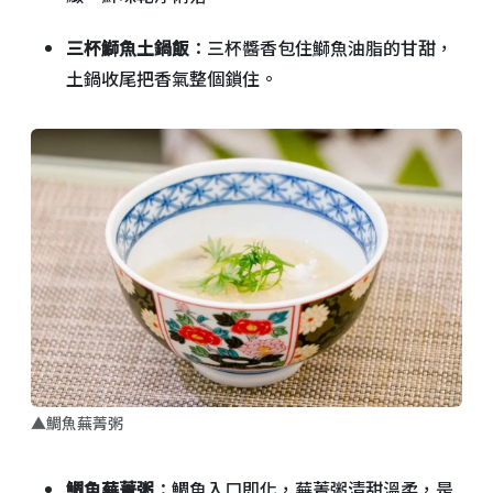
三杯鰤魚土鍋飯
：三杯醬香包住鰤魚油脂的甘甜，
土鍋收尾把香氣整個鎖住。
▲鯛魚蕪菁粥
鯛魚蕪菁粥
：鯛魚入口即化，蕪菁粥清甜溫柔，是