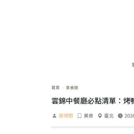
首頁
享食旅
雲錦中餐廳必點清單：烤
張博閎
美食
臺北
2026