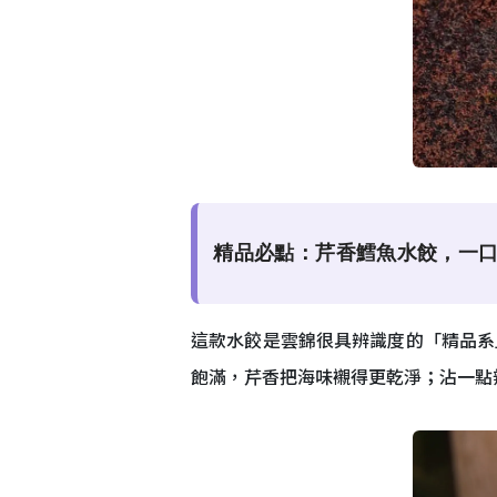
精品必點：芹香鱈魚水餃，一口就
這款水餃是雲錦很具辨識度的「精品系
飽滿，芹香把海味襯得更乾淨；沾一點