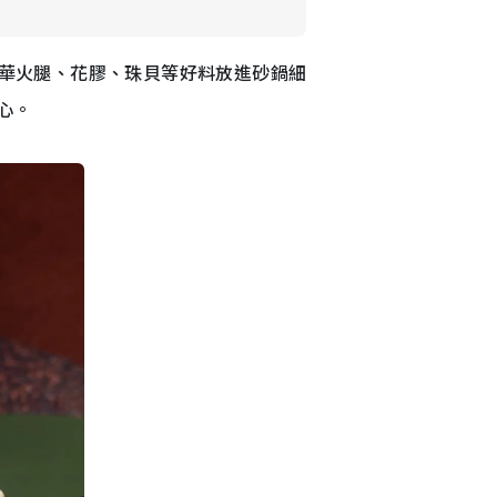
華火腿、花膠、珠貝等好料放進砂鍋細
心。