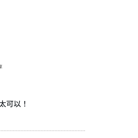
享
太可以！