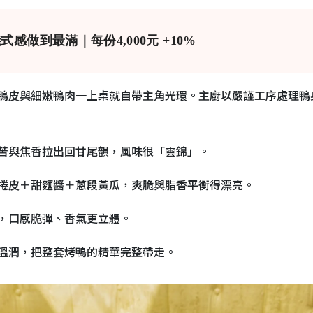
做到最滿｜每份4,000元 +10%
鴨皮與細嫩鴨肉一上桌就自帶主角光環。主廚以嚴謹工序處理鴨
苦與焦香拉出回甘尾韻，風味很「雲錦」。
捲皮＋甜麵醬＋蔥段黃瓜，爽脆與脂香平衡得漂亮。
，口感脆彈、香氣更立體。
溫潤，把整套烤鴨的精華完整帶走。