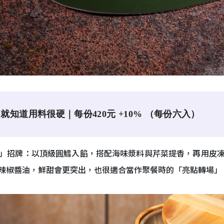
知道用料很硬｜每份420元 +10% （每份六入）
」招牌：以頂級圓鱈入餡，搭配海味漿料與芹菜提香，再用皮
辣椒醬油，鮮甜會更突出，也很適合當作聚餐時的「亮點轉場」