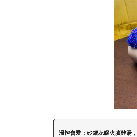
湯控會愛：砂鍋花膠火朣雞湯，慢火