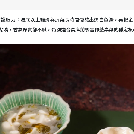
有說服力：湯底以土雞骨與蔬菜長時間慢熬出奶白色澤，再把金
黏嘴，香氣厚實卻不膩，特別適合宴席前後當作整桌菜的穩定核