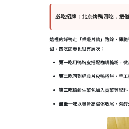
必吃招牌：北京烤鴨四吃，把儀式感
這裡的烤鴨走「桌邊片鴨」路線，薄脆
甜。四吃節奏也很有層次：
第一吃
用鴨胸皮搭配咖啡糖粉，微
第二吃
回到經典片皮鴨捲餅，手工
第三吃
鴨鬆生菜包加入貢菜等配料
最後一吃
以鴨骨高湯粥收尾，濃醇