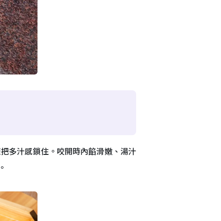
凍把多汁感鎖住。咬開時內餡滑嫩、湯汁
。