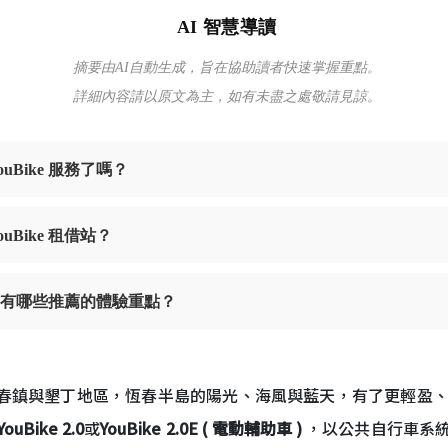
AI 智慧導讀
摘要由AI自動生成，旨在協助讀者快速掌握重點。
詳細內容請以原文為主，如有未盡之處敬請見諒。
Bike 服務了嗎？
Bike 租借站？
家公園有哪些推薦的體驗重點？
春鎮與墾丁地區，恆春半島的陽光、海風與藍天，有了更輕盈
YouBike 2.0
或
YouBike 2.0E ( 電動輔助車 )
，以公共自行車系