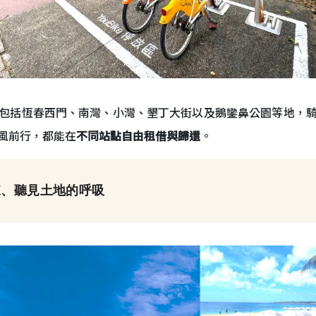
包括恆春西門、南灣、小灣、墾丁大街以及鵝鑾鼻公園等地，
風前行，都能在
不同站點自由租借與歸還
。
來、聽見土地的呼吸