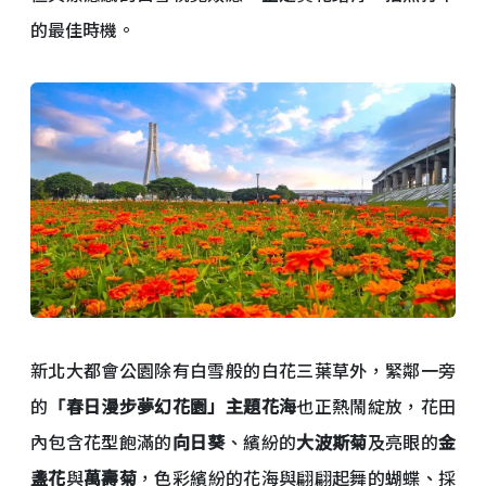
的最佳時機。
新北大都會公園除有白雪般的白花三葉草外，緊鄰一旁
的
「春日漫步夢幻花園」主題花海
也正熱鬧綻放，花田
內包含花型飽滿的
向日葵
、繽紛的
大波斯菊
及亮眼的
金
盞花
與
萬壽菊
，色彩繽紛的花海與翩翩起舞的蝴蝶、採