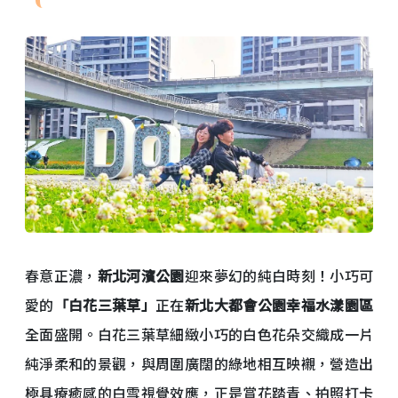
春意正濃，
新北河濱公園
迎來夢幻的純白時刻！小巧可
愛的
「白花三葉草」
正在
新北大都會公園幸福水漾園區
全面盛開。白花三葉草細緻小巧的白色花朵交織成一片
純淨柔和的景觀，與周圍廣闊的綠地相互映襯，營造出
極具療癒感的白雪視覺效應，正是賞花踏青、拍照打卡