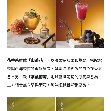
花香系
推薦
「山茶花」
，以蘋果鋪陳柔和甜感，搭配水
梨與西洋梨拉開香氣層次，呈現清透輕盈的白色花香氣
息。另一款
「紫薰葡萄」
則以巨峰葡萄的厚實果香為
主，結合薰衣草與茉莉，風味細膩且餘韻悠長。