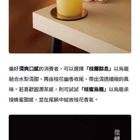
偏好
清爽口感
的消費者，可以選擇
「桂霧餘息」
以烏龍
融合水梨清甜，再由桂花幽香收尾，帶出清透細緻的風
味。若喜歡圓潤茶感，則可試試
「桂蜜烏龍」
以烏龍承
接蜂蜜甜感，並在尾韻中綻放桂花香氣。