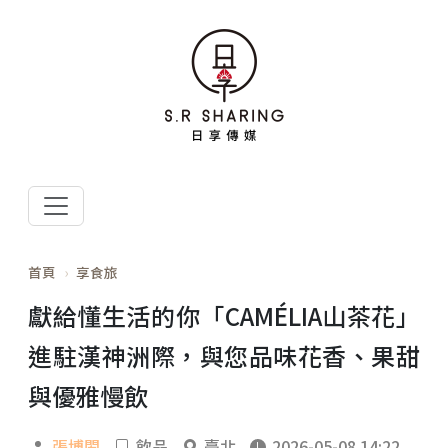
首頁
享食旅
獻給懂生活的你「CAMÉLIA山茶花」
進駐漢神洲際，與您品味花香、果甜
與優雅慢飲
張博閎
飲品
臺北
2026-05-08 14:22