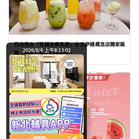
日出茶太「芙緹沐果乳茶」台北伊通概念店獨家販
2026/8/6 上午8:13:04
售 開幕三重送同步開跑！
飲品
臺北