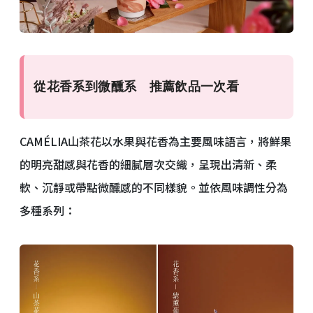
從花香系到微醺系 推薦飲品一次看
CAMÉLIA山茶花以水果與花香為主要風味語言，將鮮果
的明亮甜感與花香的細膩層次交織，呈現出清新、柔
軟、沉靜或帶點微醺感的不同樣貌。並依風味調性分為
多種系列：