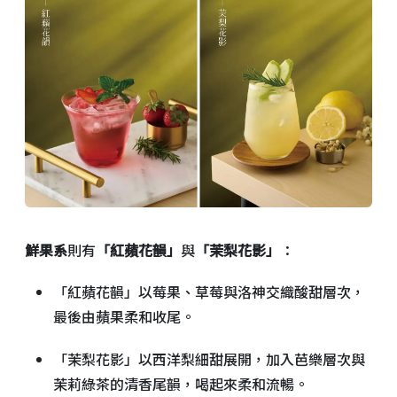
鮮果系
則有
「紅蘋花韻」
與
「茉梨花影」
：
「紅蘋花韻」以莓果、草莓與洛神交織酸甜層次，
最後由蘋果柔和收尾。
「茉梨花影」以西洋梨細甜展開，加入芭樂層次與
茉莉綠茶的清香尾韻，喝起來柔和流暢。