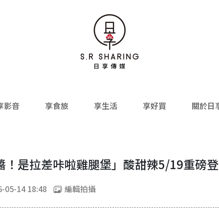
享影音
享食旅
享生活
享好買
關於日
！是拉差咔啦雞腿堡」酸甜辣5/19重磅
-05-14 18:48
編輯拍攝