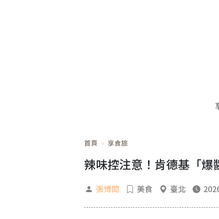
首頁
享食旅
辣味控注意！肯德基「爆醬
張博閎
美食
臺北
2026