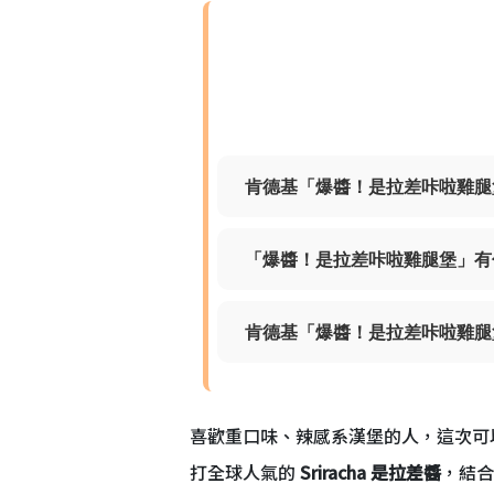
肯德基「爆醬！是拉差咔啦雞腿
「爆醬！是拉差咔啦雞腿堡」有
肯德基「爆醬！是拉差咔啦雞腿
喜歡重口味、辣感系漢堡的人，這次可
打全球人氣的
Sriracha 是拉差醬
，結合