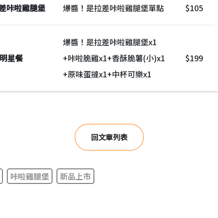
差咔啦雞腿堡
爆醬！是拉差咔啦雞腿堡單點
$105
爆醬！是拉差咔啦雞腿堡x1
全明星餐
+咔啦脆雞x1+香酥脆薯(小)x1
$199
+原味蛋撻x1+中杯可樂x1
回文章列表
咔啦雞腿堡
新品上市