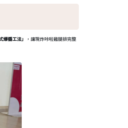
浸式爆醬工法」
，讓現炸咔啦雞腿排完整