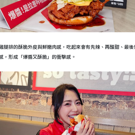
雞腿排的酥脆外皮與鮮嫩肉感，吃起來會有先辣、再酸甜、最後
感，形成「爆醬又酥脆」的衝擊感。