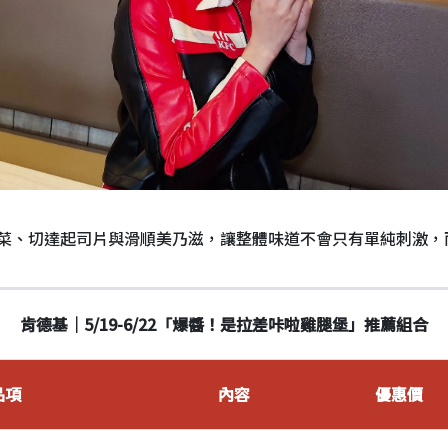
菜、切達起司片與滑順美乃滋，讓整體味道不會只有單純刺激，
肯德基｜5/19-6/22「爆醬！是拉差咔啦雞腿堡」推薦組合
品項
內容
優惠價