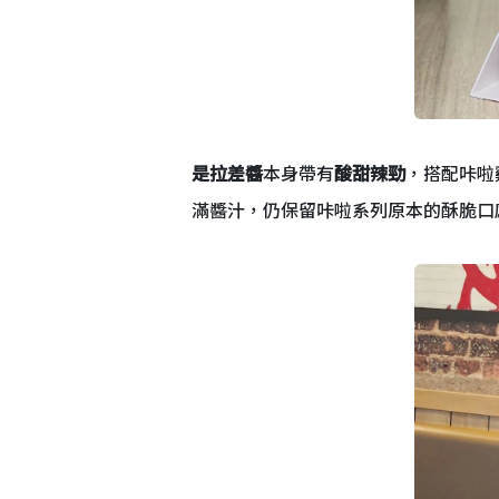
是拉差醬
本身帶有
酸甜辣勁
，搭配咔啦
滿醬汁，仍保留咔啦系列原本的酥脆口