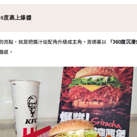
60度裹上爆醬
的亮點，就是把醬汁從配角升級成主角。肯德基以
「360度沉
醬感。