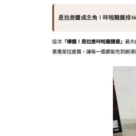
是拉差醬成主角！咔啦雞腿排3
這次
「爆醬！是拉差咔啦雞腿堡」
最大
裹覆是拉差醬，讓每一面都能吃到飽滿