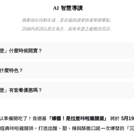
AI 智慧導讀
摘要由AI自動生成，旨在協助讀者快速掌握重點。
詳細內容請以原文為主，如有未盡之處敬請見諒。
堡」什麼時候開賣？
什麼特色？
堡」有套餐優惠嗎？
以準備開吃了！肯德基
「爆醬！是拉差咔啦雞腿堡」
將於
5月1
經典咔啦雞腿排，打造出酸、甜、辣與酥脆口感一次爆發的「