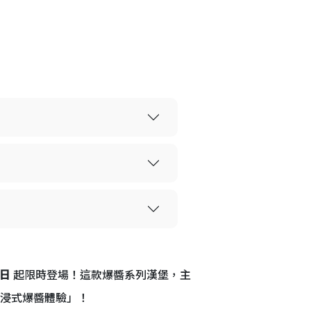
9日
起限時登場！這款爆醬系列漢堡，主
沉浸式爆醬體驗」！