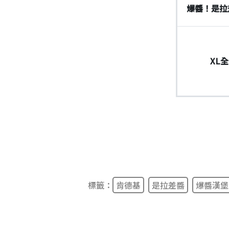
爆醬！是拉
XL
標籤：
肯德基
是拉差醬
爆醬漢堡