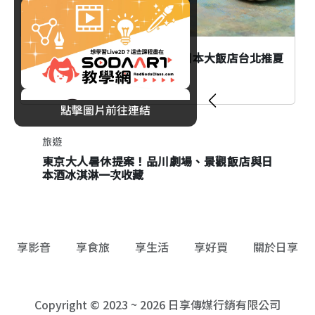
愛文芒果變身法式甜點！JR東日本大飯店台北推夏
日水果甜點季
點擊圖片前往連結
旅遊
飲品
東京大人暑休提案！品川劇場、景觀飯店與日
阿里山林鐵「二萬天晴」聯名啤酒限定開賣！
本酒冰淇淋一次收藏
價格、販售據點與加價購活動一次看
享影音
享食旅
享生活
享好買
關於日享
Copyright © 2023 ~ 2026 日享傳媒行銷有限公司