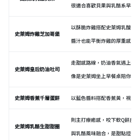
很適合喜歡貝果與乳酪系早餐
以酥脆炸雞搭配史萊姆乳酸醬
史萊姆炸雞芝加哥堡
醬汁也能平衡炸雞的厚重感，
走甜感路線，奶油香氣遇上乳
史萊姆皇后奶油吐司
像是史萊姆坐上早餐桌陪你一
史萊姆香蕉千層蛋餅
以藍色醬料搭配香蕉黃，視覺
則主打療癒感，咬下軟Q餅皮
史萊姆乳酪生甜甜圈
與乳酪風味融合，是甜點控很