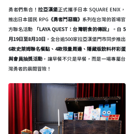
勇者們集合！
拉亞漢堡
正式攜手日本 SQUARE ENIX，
推出日本國民 RPG
《勇者鬥惡龍》
系列在台灣的首場官
方聯名活動
「LAYA QUEST：台灣朝食的傳說」
。自
5
月19日至8月10日
，全台逾500家拉亞漢堡門市同步推出
6款史萊姆聯名餐點、4款限量周邊、隱藏版飲料杯彩蛋
與會員抽獎活動
，讓早餐不只是早餐，而是一場專屬台
灣勇者的晨間冒險！