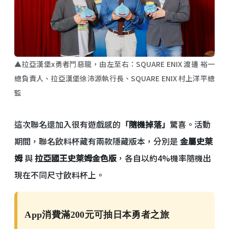
▲拉亞漢堡x勇者鬥惡龍，由左至右：SQUARE ENIX 渡邊 裕一
總負責人、拉亞漢堡徐沛源執行長、SQUARE ENIX 村上洋平總
監
這次聯名還加入很有遊戲感的
「隨機掉落」
驚喜。活動
期間，聯名飲料杯藏有兩款隱藏版本，分別是
金屬史萊
姆
與
拉亞國王史萊姆金色版
，各自以約4%機率隨機出
現在不同尺寸飲料杯上。
App消費滿200元可抽日本勇者之旅