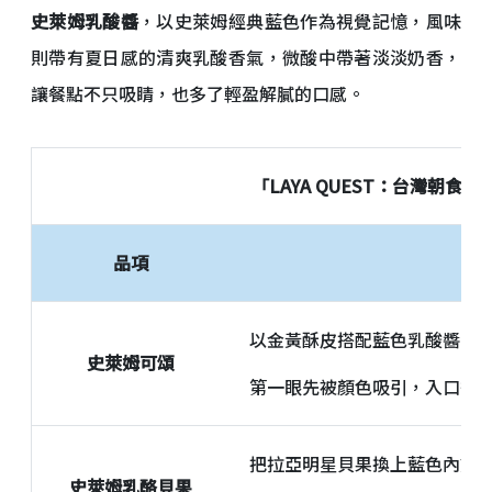
史萊姆乳酸醬
，以史萊姆經典藍色作為視覺記憶，風味
則帶有夏日感的清爽乳酸香氣，微酸中帶著淡淡奶香，
讓餐點不只吸睛，也多了輕盈解膩的口感。
「LAYA QUEST：台灣朝食
品項
以金黃酥皮搭配藍色乳酸醬，
史萊姆可頌
第一眼先被顏色吸引，入口後
把拉亞明星貝果換上藍色內餡
史萊姆乳酪貝果