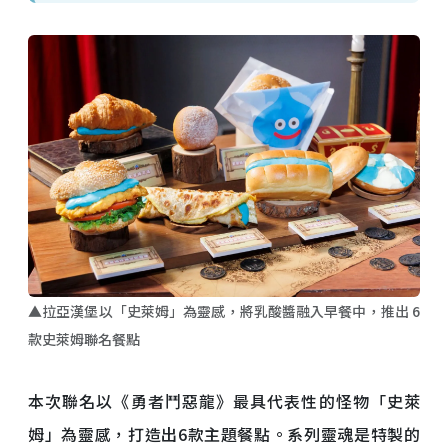
▲拉亞漢堡以「史萊姆」為靈感，將乳酸醬融入早餐中，推出 6
款史萊姆聯名餐點
本次聯名以《勇者鬥惡龍》最具代表性的怪物「史萊
姆」為靈感，打造出6款主題餐點。系列靈魂是特製的