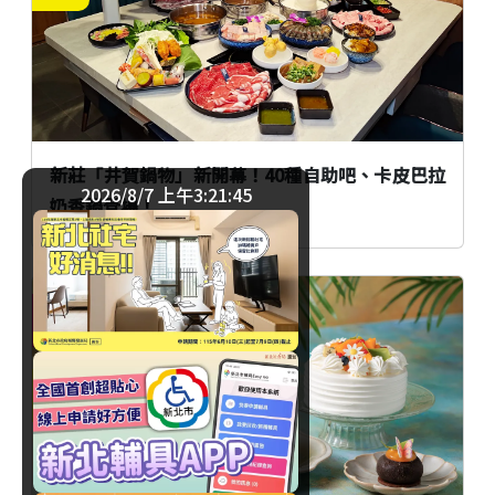
新莊「井賀鍋物」新開幕！40種自助吧、卡皮巴拉
2026/8/7 上午3:21:46
奶香鍋登場！
美食
臺北