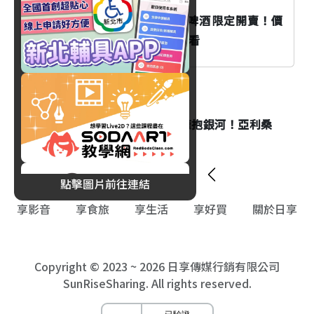
阿里山林鐵「二萬天晴」聯名啤酒限定開賣！價
格、販售據點與加價購活動一次看
旅遊
白天漫步仙人掌森林、夜晚擁抱銀河！亞利桑
那州最浪漫的夜間玩法
點擊圖片前往連結
享影音
享食旅
享生活
享好買
關於日享
Copyright © 2023 ~ 2026 日享傳媒行銷有限公司
SunRiseSharing. All rights reserved.