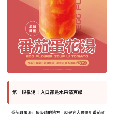
第一眼像湯！入口卻是水果清爽感
「番茄雞蛋湯」最吸睛的地方，就是它大膽借用番茄蛋