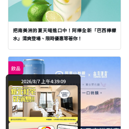
把南美洲的夏天喝進口中！阿檸全新「巴西檸檬
水」清爽登場、限時優惠等著你！
飲品
2026/8/7 上午4:39:09
嘉義