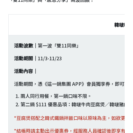
韓啵韓啵
活動波數｜
第一波「雙11同樂」
活動期間｜
11/3-11/23
活動內容｜
活動期間，憑《這一鍋集團 APP》會員獨享券，即可享「豆
兩人同行用餐，第一鍋口味不限。
第二鍋 $111 優惠品項：韓啵牛肉豆腐煲／韓啵豬
*豆腐煲搭配之韓式鐵鍋拌飯口味以原味為主，如欲更換
*結帳時請主動出示優惠券，經服務人員確認後即享有折