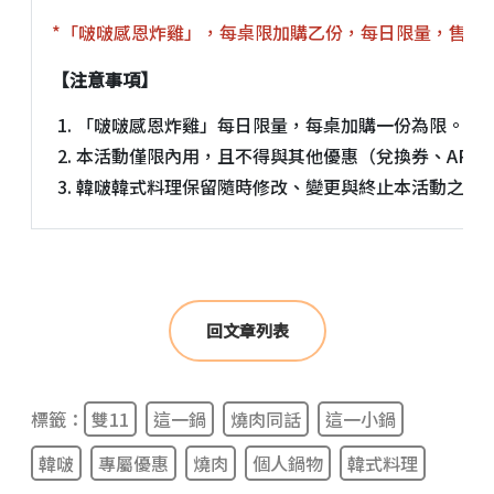
*「啵啵感恩炸雞」，每桌限加購乙份，每日限量，售完
【注意事項】
「啵啵感恩炸雞」每日限量，每桌加購一份為限。
本活動僅限內用，且不得與其他優惠（兌換券、APP
韓啵韓式料理保留隨時修改、變更與終止本活動之權
回文章列表
標籤：
雙11
這一鍋
燒肉同話
這一小鍋
韓啵
專屬優惠
燒肉
個人鍋物
韓式料理