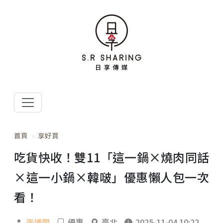
首頁
享好買
吃貨快收！雙11「這一鍋×燒肉同話
×這一小鍋×韓啵」優惠懶人包一次
看！
張博閎
優惠
臺北
2025-11-04 10:22