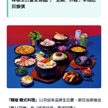
回饋價
「韓啵 韓式料理」
11月迎來品牌生日慶，節日加乘推出
「雙11同樂」與「感恩分享」兩波回饋！