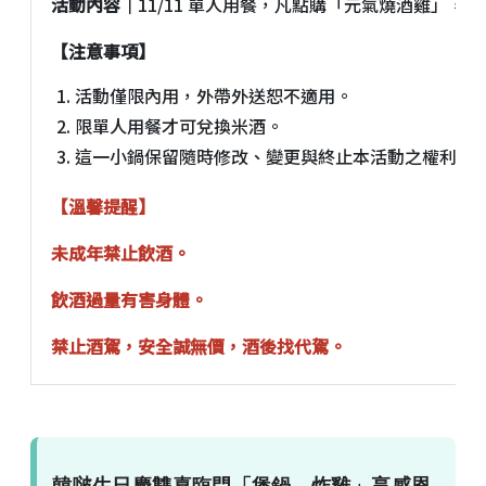
活動內容｜
11/11 單人用餐，凡點購「元氣燒酒雞」
【注意事項】
活動僅限內用，外帶外送恕不適用。
限單人用餐才可兌換米酒。
這一小鍋保留隨時修改、變更與終止本活動之權利，
【溫馨提醒】
未成年禁止飲酒。
飲酒過量有害身體。
禁止酒駕，安全誠無價，酒後找代駕。
韓啵生日慶雙喜臨門「煲鍋、炸雞」享感恩