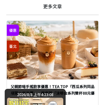
更多文章
優惠
臺北
父親節喝手搖飲享優惠！TEA TOP「西瓜系列同品
項第二杯半價」、序序茶「沫啡金系列雙杯88元優
2026/8/8 上午4:23:09
惠」同步登場