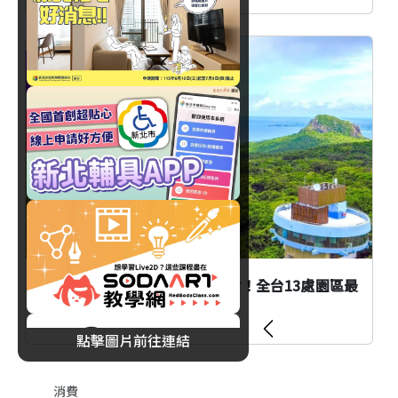
優惠
臺北
國家森林遊樂區門票支援全支付！全台13處園區最
高10%回饋一次看
點擊圖片前往連結
消費
消費