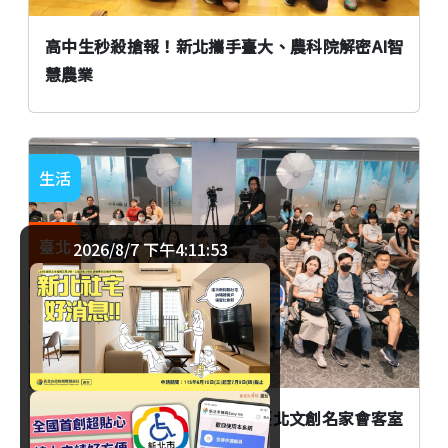
高中生秒殺搶報！新北攜手臺大、農科院解密AI智
慧農業
生活
臺北
2026/8/7 下午4:11:53
AI時代創作者如何不被取代？臺北文創名家會客室
談From AI to I