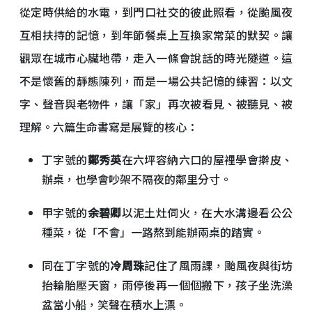
從定時供給的水電，到門口社交的彼此照看，從颱風夜
互相扶持的記憶，到年節餐桌上互換家常菜的默契。讓
觀眾在城市心臟地帶，走入一條會說話的時光隧道。這
不是懷舊的靜態陳列，而是一場公共記憶的練習：以文
字、聲音與老物件，讓「家」再次被看見、被聽見、被
理解。六篇生命書寫是展覽的核心：
丁字號的
鄭秀英
在六坪容納六口的屋裡學會擀皮、
辦桌，也學會吵架不隔夜的鄰里分寸。
甲字號的
余碧卿
以泥土灶伺火，在大水溝邊看公公
種菜，從「不會」一路熬到能辦兩桌的踏實。
同在丁字號的
冷周珠
記住了風雨課，颱風夜與街坊
抬輪胎壓天窗，雨停後再一個個搬下，孩子坐洗澡
盆當小船，笑聲在積水上漂。