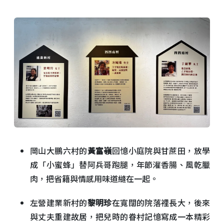
岡山大鵬六村的
黃富嶺
回憶小庭院與甘蔗田，放學
成「小蜜蜂」替阿兵哥跑腿，年節灌香腸、風乾臘
肉，把省籍與情感用味道縫在一起。
左營建業新村的
黎明珍
在寬闊的院落裡長大，後來
與丈夫重建故居，把兒時的眷村記憶寫成一本精彩