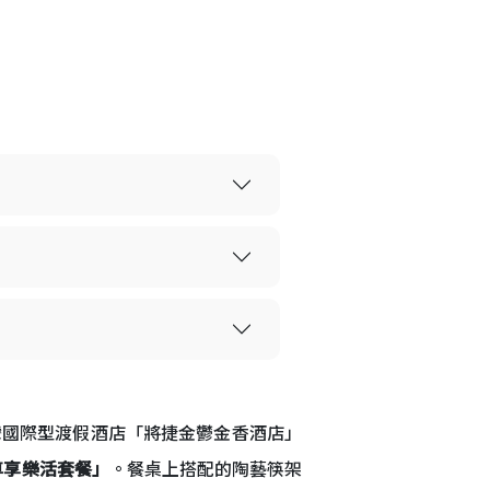
灣國際型渡假酒店「將捷金鬱金香酒店」
尊享樂活套餐」
。餐桌上搭配的陶藝筷架