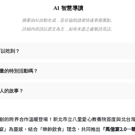
AI 智慧導讀
摘要由AI自動生成，旨在協助讀者快速掌握重點。
詳細內容請以原文為主，如有未盡之處敬請見諒。
可以吃到？
量的特別活動嗎？
人的故事？
創的跨界合作溫暖登場！新北市立八里愛心教養院首度與北台
宴」為靈感，結合「樂齡飲食」理念，共同推出
「馬偕宴2.0─