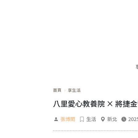
首頁
享生活
八里愛心教養院 × 將捷
張博閎
生活
新北
2025