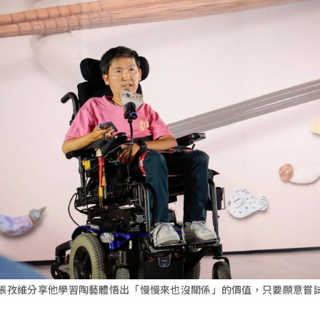
張孜維分享他學習陶藝體悟出「慢慢來也沒關係」的價值，只要願意嘗