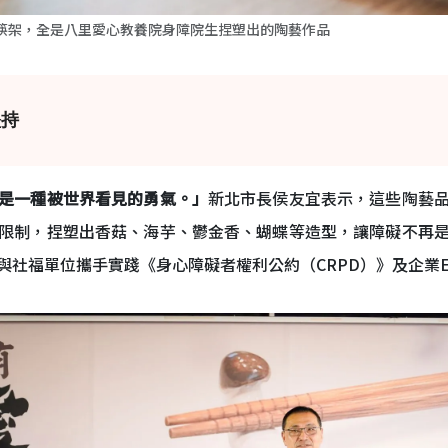
筷架，全是八里愛心教養院身障院生捏塑出的陶藝作品
堅持
是一種被世界看見的勇氣。」
新北市長侯友宜表示，這些陶藝
限制，捏塑出香菇、海芋、鬱金香、蝴蝶等造型，讓障礙不再
社福單位攜手實踐《身心障礙者權利公約（CRPD）》及企業E