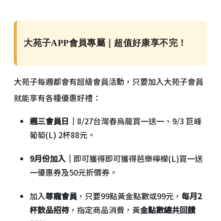
大苑子APP會員專屬｜超值好康享不完！
大苑子每週都會有超級會員活動，只要加入大苑子會員
就能享有各種優惠好禮：
週三會員日｜
8/27台灣春烏龍買一送一、9/3 巨峰
葡萄(L) 2杯88元。
9月份加入｜
即可獲得即可獲得芭樂檸檬(L)買一送
一優惠券及50元折價券。
加入
尊寵會員
，只要99點黃金點數或99元，
每月2
杯飲品招待
，指定商品消費，黃
金點數總共回饋