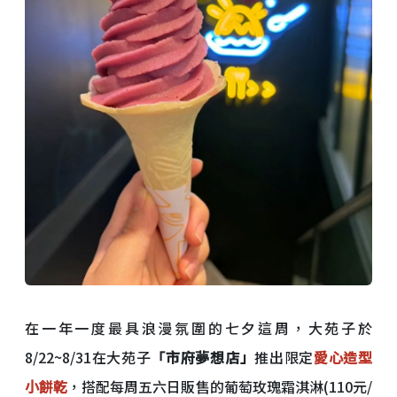
在一年一度最具浪漫氛圍的七夕這周，大苑子於
8/22~8/31在大苑子
「市府夢想店」
推出限定
愛心造型
小餅乾
，搭配每周五六日販售的葡萄玫瑰霜淇淋(110元/