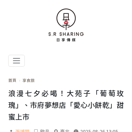
首頁
享食旅
浪漫七夕必喝！大苑子「葡萄玫
瑰」、市府夢想店「愛心小餅乾」甜
蜜上市
張博閎
飲品
臺北
2025-08-26 13:05