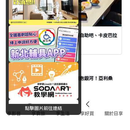
新莊「井賀鍋物」新開幕！40種自助吧、卡皮巴拉
奶香鍋登場！
旅遊
白天漫步仙人掌森林、夜晚擁抱銀河！亞利桑
那州最浪漫的夜間玩法
點擊圖片前往連結
享影音
享食旅
享生活
享好買
關於日享