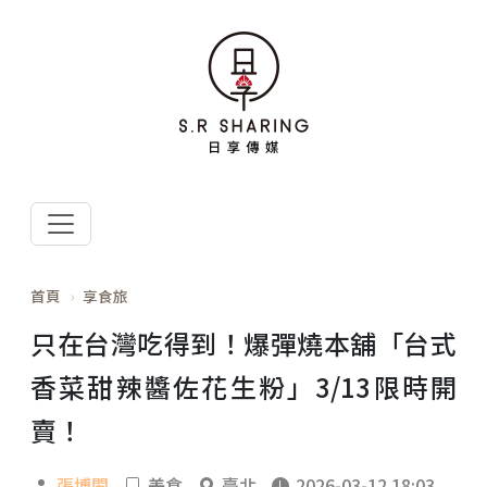
首頁
享食旅
只在台灣吃得到！爆彈燒本舖「台式
香菜甜辣醬佐花生粉」3/13限時開
賣！
張博閎
美食
臺北
2026-03-12 18:03