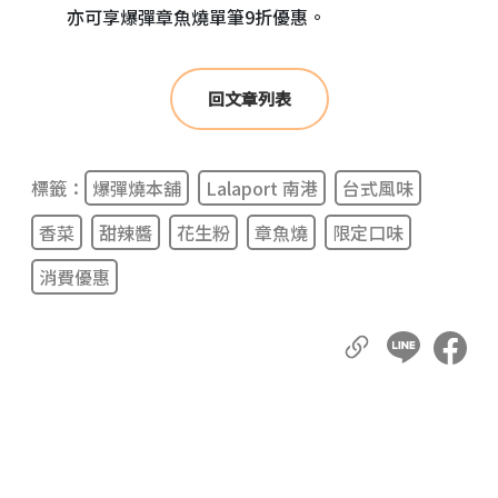
亦可享爆彈章魚燒單筆9折優惠。
回文章列表
標籤：
爆彈燒本舖
Lalaport 南港
台式風味
香菜
甜辣醬
花生粉
章魚燒
限定口味
消費優惠