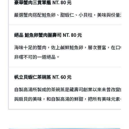
豪華蟹肉三貫軍艦
NT. 80
元
嚴選蟹肉搭配鮭魚卵、甜蝦仁、小貝柱，美味與份量滿
絕品
鮭魚卵蟹肉握壽司
NT. 80
元
海味十足的蟹肉，佐上鹹鮮鮭魚卵，層次豐富，在口中
非嚐不可的一道絕品。
帆立貝蝦仁茶碗蒸
NT. 60
元
自製高湯所製成的茶碗蒸是藏壽司創業以來未曾改變的
與扇貝的美味，和自製高湯的鮮甜，把所有美味元素一