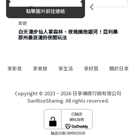
點擊圖片前往連結
旅遊
旅遊
白天漫步仙人掌森林、夜晚擁抱銀河！亞利桑
東京大人暑休提案！品川劇場、景觀飯店與日
那州最浪漫的夜間玩法
本酒冰淇淋一次收藏
享影音
享食旅
享生活
享好買
關於日享
Copyright © 2023 ~ 2026 日享傳媒行銷有限公司
SunRiseSharing. All rights reserved.