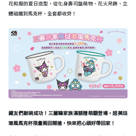
花和服的夏日造型，從化身壽司盤萌物、花火吊飾、立
體磁鐵到馬克杯，全套都收齊！
藏友們敲碗成功！三麗鷗家族滿額贈萌翻登場，超美琺
瑯風馬克杯限量兩回開搶，快來把心頭好帶回家！