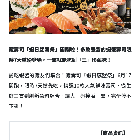
藏壽司「蝦日感蟹祭」開跑啦！多款豐富的蝦蟹壽司限
時
7
天重磅登場，一盤就能吃到「三」珍海味！
愛吃蝦蟹的藏友們集合！藏壽司「蝦日感蟹祭」6月17
開跑，限時7天搶先吃，精選10款人氣鮮味壽司，從生
鮮三貫到創新醬料組合，讓人一盤接著一盤，完全停不
下來！
【商品資訊】