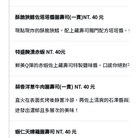
酥脆狹鱈佐塔塔醬握壽司
(
一貫
)NT. 40
元
現點現炸的酥脆狹鱈，配上藏壽司獨門配方塔塔醬，值
特盛醃漬赤蝦
NT. 40
元
鮮美Q彈的赤蝦佐上藏壽司特製鹽味醬，口感你絕對不能
蒜香洋蔥牛肉握壽司
(
一貫
) NT. 40
元
直火在表面炙烤後靜置冷卻，再佐上清爽的石澤醬與洋
迸發出濃郁且多層次的美味！
蝦仁天婦羅握壽司
NT. 40
元