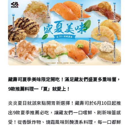
藏壽司夏季美味限定開吃！滿足藏友們盛夏多重味蕾，
9
款推薦料理一「夏」就愛上！
炎炎夏日就該來點開胃新選擇！藏壽司於6月10日起推
出9款夏季推薦必吃，讓藏友們一口嚐鮮、刷新味蕾感
受！從香酥炸物、燒霜風味到醃漬系料理，每一口都鮮