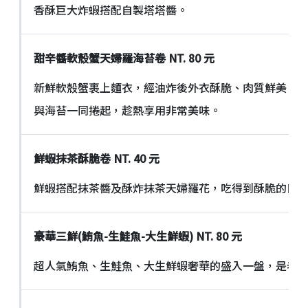
香酥巨大炸蝦搭配自製塔塔醬。
甜辛醬軟殼蟹天婦羅海苔卷
NT. 80
元
新鮮軟殼蟹裹上麵衣，經油炸後外衣酥脆、肉質鮮美，
與海苔一同捲起，趁熱享用非常美味。
鮮蝦抹茶酥脆卷
NT. 40
元
鮮蝦搭配抹茶醬及酥炸抹茶天婦羅花，吃得到酥脆的口
豪華三鮮
(
鮪魚
-
生鮭魚
-
大生鮮蝦
) NT. 80
元
超人氣鮪魚、生鮭魚、大生鮮蝦奢華的盛入一盤，是老