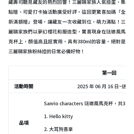
藏壽司聽見藏友的熱烈回響！三麗鷗家族人氣扭蛋、集
點贈、可愛打卡抽活動廣受好評，這回更驚喜加碼「全
新滿額贈」登場，讓藏友一次收藏到位，萌力滿點！三
麗鷗家族們以夢幻櫻花和服造型，驚喜現身在琺瑯風馬
克杯上，顏值高且超實用，具有380ml的容量，絕對是
三麗鷗家族粉絲控的日常必備好物！
第一回
活動時間
2025 年 06 月 16 日~送
Sanrio characters 琺瑯風馬克杯，共3款
1. Hello kitty
品項
2. 大耳狗喜拿