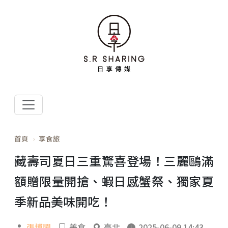
首頁
享食旅
藏壽司夏日三重驚喜登場！三麗鷗滿
額贈限量開搶、蝦日感蟹祭、獨家夏
季新品美味開吃！
張博閎
美食
臺北
2025-06-09 14:43