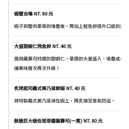
蝦蟹合鳴
NT. 80
元
蝦子與蟹肉豪華的堆疊後，再加上鮭魚卵提升口感的層
大盛甜蝦仁飛魚卵
NT. 40
元
選用藏壽司特選的甜蝦仁，豪邁的大量盛入、堆疊成小
讓美味層次再次升級！
炙烤起司義式美乃滋鮮蝦
NT. 40
元
將特製義式美乃滋淋在蝦上，再炙燒至香氣四溢。
酥脆巨大蝦佐塔塔醬握壽司
(
一貫
) NT. 80
元