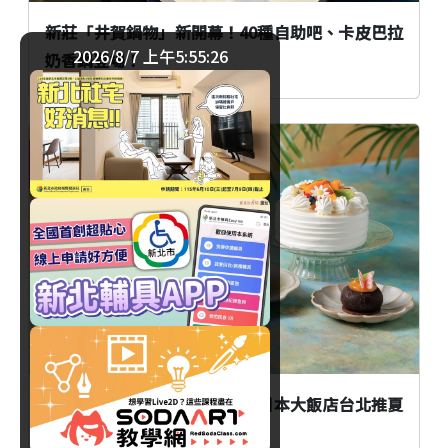
新莊「井賀鍋物」新開幕！40種自助吧、卡皮巴拉
2026/8/7 上午5:55:27
奶香鍋登場！
美食
臺北
愛文芒果變身法式甜點！JR東日本大飯店台北推夏
日水果甜點季